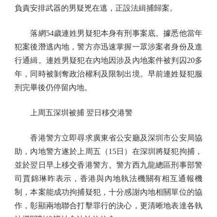
負責安排武器的男疑兇在逃，正設法緝捕歸案。
落網54歲連姓男疑犯本身有刑事案底。據悉他當年
犯案後潛逃內地，警方亦迅速掌握一眾涉案者身份及進
行通緝。連姓男疑犯在內地因涉及內地案件被判囚20多
年，同時被剝奪政治權利及限制出境。早前連姓疑犯服
刑完畢後仍停留內地。
上周五深圳被捕 翌日移交港警
香港警方立即尋求廣東省公安廳及深圳市公安局協
助，內地警方遂於上周五（15日）在深圳將疑犯拘捕，
並於翌日早上移交香港警方。警方西九龍總區刑事部警
司賈錦琳昨表示，香港與內地執法機關有相互通報機
制，本案能成功拘捕疑犯，十分感謝內地相關單位的協
作，彰顯兩地聯合打擊罪行的決心，更清晰地表達各執