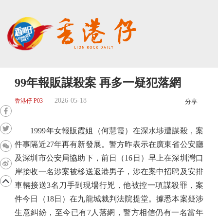
99年報販謀殺案 再多一疑犯落網
2026-05-18
香港仔 P03
分享
1999年女報販霞姐（何慧霞）在深水埗遭謀殺，案
件事隔近27年再有新發展。警方昨表示在廣東省公安廳
及深圳市公安局協助下，前日（16日）早上在深圳灣口
岸接收一名涉案被移送返港男子，涉在案中招聘及安排
車輛接送3名刀手到現場行兇，他被控一項謀殺罪，案
件今日（18日）在九龍城裁判法院提堂。據悉本案疑涉
生意糾紛，至今已有7人落網，警方相信仍有一名當年