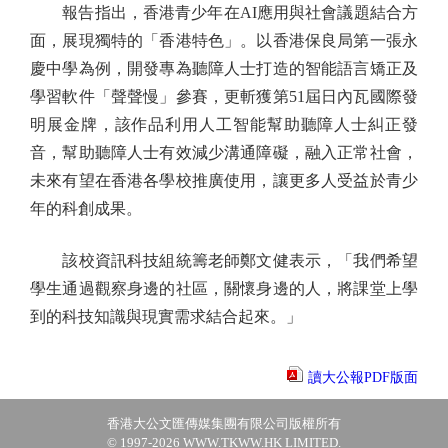
報告指出，香港青少年在AI應用與社會議題結合方
面，展現獨特的「香港特色」。以香港保良局第一張永
慶中學為例，開發專為聽障人士打造的智能語言矯正及
學習軟件「聲聲慢」參賽，更斬獲第51屆日內瓦國際發
明展金牌，該作品利用人工智能幫助聽障人士糾正發
音，幫助聽障人士有效減少溝通障礙，融入正常社會，
未來有望在香港各學校推廣使用，讓更多人受益於青少
年的科創成果。
該校資訊科技組統籌老師鄭文健表示，「我們希望
學生通過觀察身邊的社區，關懷身邊的人，將課堂上學
到的科技知識與現實需求結合起來。」
讀大公報PDF版面
香港大公文匯傳媒集團有限公司版權所有
© 1997-2026 WWW.TKWW.HK LIMITED.