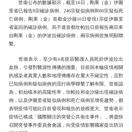
世衞公布的數據顯示，截至16日，剛果（金）伊圖
里省已報告8宗確診病例、246宗疑似病例和80宗疑似死
亡病例。剛果（金）首都金沙薩16日發現1宗從伊圖里
省返回的確診病例。烏干達首都坎帕拉日前報告兩宗來
自剛果（金）的伊波拉確診病例，兩宗病例並無明顯聯
繫。
世衞表示，至少有4名疫區醫護人員死於伊波拉出
血熱，引發對醫源性傳播的擔憂。目前與本輪疫情相關
的感染者真實人數和地理傳播存在重大不確定性，且對
已知病例和疑似病例的流行病學聯繫了解有限。世衞認
為，初始樣本的高陽性率，坎帕拉和金沙薩出現確診病
例，以及伊圖里省疑似病例和死亡病例呈增長趨勢，都
表明疫情可能比目前發現和報告的規模更大。世衞表示
疫情已構成「國際關注的突發公共衞生事件」，將盡快
召開突發事件委員會會議，向受疫情影響國家提出防治