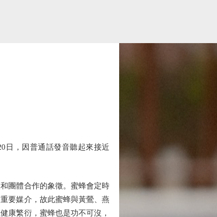
0日，因普通話發音聽起來接近
。
和團體合作的象徵。蜜蜂會定時
的重要媒介，故此蜜蜂與黃鶯、燕
以健康繁衍，蜜蜂也是功不可沒，