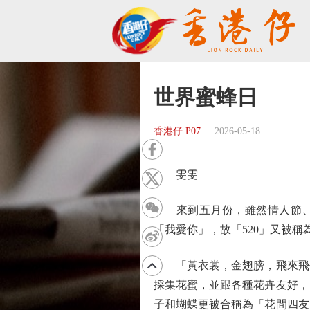
世界蜜蜂日
香港仔 P07
2026-05-18
雯雯
來到五月份，雖然情人節、元
「我愛你」，故「520」又被
「黃衣裳，金翅膀，飛來飛去
採集花蜜，並跟各種花卉友好，
子和蝴蝶更被合稱為「花間四友