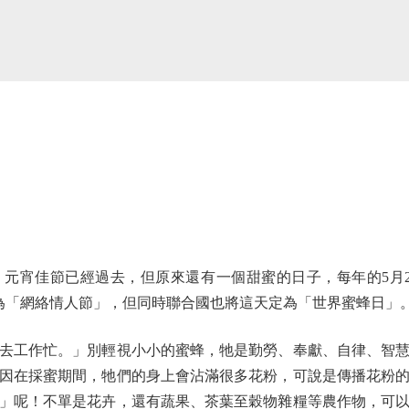
宵佳節已經過去，但原來還有一個甜蜜的日子，每年的5月2
稱為「網絡情人節」，但同時聯合國也將這天定為「世界蜜蜂日」
工作忙。」別輕視小小的蜜蜂，牠是勤勞、奉獻、自律、智慧
因在採蜜期間，牠們的身上會沾滿很多花粉，可說是傳播花粉
」呢！不單是花卉，還有蔬果、茶葉至穀物雜糧等農作物，可