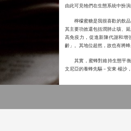
由此可見牠們在生態系統中扮演
檸檬蜜糖是我很喜歡的飲品，
其主要功效還包括潤肺止咳、延
高免疫力，促進新陳代謝和增
齡」。其地位超然，故也有將蜂
其實，蜜蜂對維持生態平衡十
文尼亞的養蜂先驅－安東·楊沙