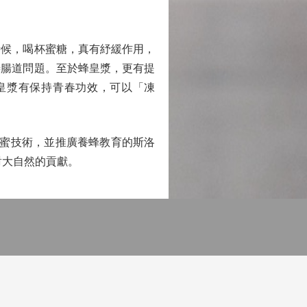
候，喝杯蜜糖，真有紓緩作用，
善腸道問題。至於蜂皇漿，更有提
皇漿有保持青春功效，可以「凍
蜜技術，並推廣養蜂教育的斯洛
對大自然的貢獻。