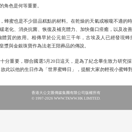
的角色是何等重要。
蜂蜜也是不少甜品糕點的材料。在乾燥的天氣或喉嚨不適的時
緩老化、消炎抗菌、恢復及補充體力、加快傷口痊癒，以及改
強體質的效用。相傳早於公元前三千年，古埃及人已經發現蜂
皇漿與金銀珠寶作為法老王陪葬品的傳說。
分重要，聯合國選5月20日這天，是為了紀念畢生致力研究採
，故此以他的生日作為「世界蜜蜂日」，提醒大家勿輕視小蜜蜂
香港大公文匯傳媒集團有限公司版權所有
© 1997-2026 WWW.TKWW.HK LIMITED.