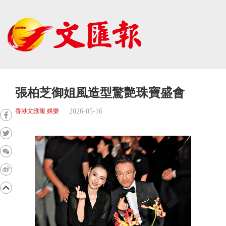
張柏芝御姐風造型驚艷珠寶盛會
2026-05-16
香港文匯報 娛樂