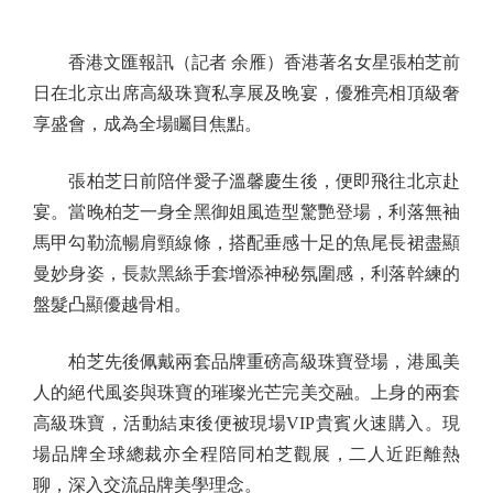
香港文匯報訊（記者 余雁）香港著名女星張柏芝前
日在北京出席高級珠寶私享展及晚宴，優雅亮相頂級奢
享盛會，成為全場矚目焦點。
張柏芝日前陪伴愛子溫馨慶生後，便即飛往北京赴
宴。當晚柏芝一身全黑御姐風造型驚艷登場，利落無袖
馬甲勾勒流暢肩頸線條，搭配垂感十足的魚尾長裙盡顯
曼妙身姿，長款黑絲手套增添神秘氛圍感，利落幹練的
盤髮凸顯優越骨相。
柏芝先後佩戴兩套品牌重磅高級珠寶登場，港風美
人的絕代風姿與珠寶的璀璨光芒完美交融。上身的兩套
高級珠寶，活動結束後便被現場VIP貴賓火速購入。現
場品牌全球總裁亦全程陪同柏芝觀展，二人近距離熱
聊，深入交流品牌美學理念。