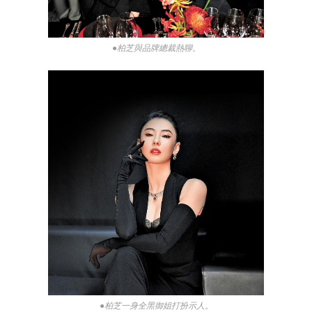
●柏芝與品牌總裁熱聊。
●柏芝一身全黑御姐打扮示人。