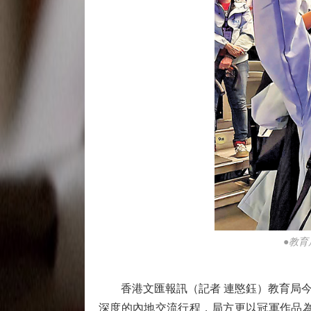
●教
香港文匯報訊（記者 連愍鈺）教育局今
深度的內地交流行程，局方更以冠軍作品