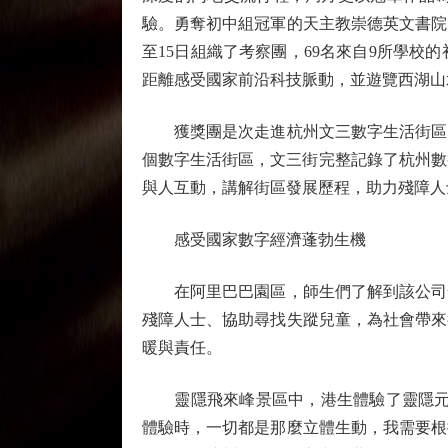
驗。勇奪初中組冠軍的天主教崇德英文書院
至15日組織了考察團，69名來自9所學
距離感受國家前沿科技脈動，並遊覽西湖山
獲獎團是次走進杭州文三數字生活街區，
個數字生活街區，文三街完整記錄了杭州數
與人互動，講解街區發展歷程，助力殘障人
感受國家數字經濟蓬勃生機
在阿里巴巴園區，師生們了解到該公司發
殘障人士、協助尋找失蹤兒童，為社會帶來
暖與責任。
靈隱飛來峰景區中，港生體驗了靈隱元境
體驗時，一切都是那麼立體生動，我需要根