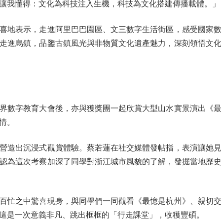
讓我懂得：文化為科技注入生機，科技為文化搭建傳播載體。」
地表示，走進阿里巴巴園區、文三數字生活街區，感受國家數
走進烏鎮，品鑒古鎮風光與非物質文化遺產魅力，深刻領悟文
數字教育大會後，亦與獲獎團一起欣賞大型山水實景演出《最
情。
造出沉浸式觀賞體驗。蔡若蓮在社交媒體發帖指，表演讓她見
認為這次考察加深了同學對浙江城市風貌的了解，發掘當地歷
忙之中驚喜現身，與同學們一同觀看《最憶是杭州》、親切交
這是一次意義非凡、跳出框框的「行走課堂」，收穫豐碩。