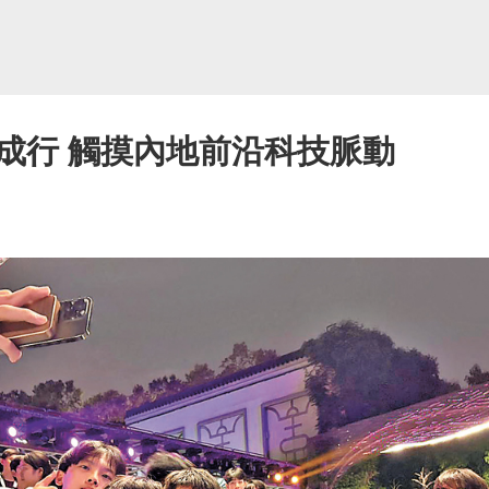
成行 觸摸內地前沿科技脈動