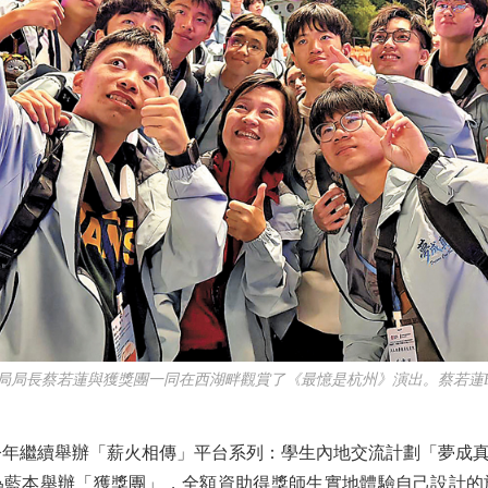
育局局長蔡若蓮與獲獎團一同在西湖畔觀賞了《最憶是杭州》演出。蔡若蓮F
年繼續舉辦「薪火相傳」平台系列：學生內地交流計劃「夢成真
為藍本舉辦「獲獎團」，全額資助得獎師生實地體驗自己設計的