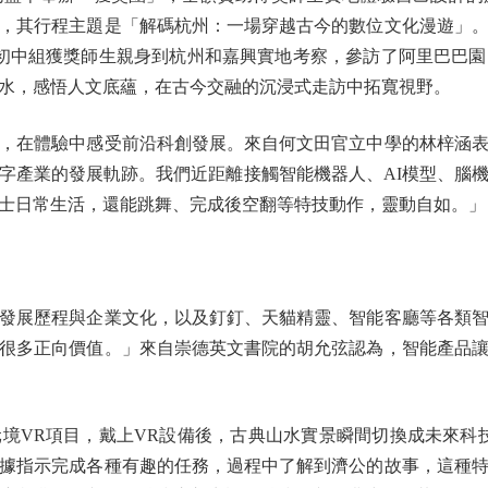
，其行程主題是「解碼杭州：一場穿越古今的數位文化漫遊」。
校的初中組獲獎師生親身到杭州和嘉興實地考察，參訪了阿里巴巴
水，感悟人文底蘊，在古今交融的沉浸式走訪中拓寬視野。
在體驗中感受前沿科創發展。來自何文田官立中學的林梓涵表
字產業的發展軌跡。我們近距離接觸智能機器人、AI模型、腦
士日常生活，還能跳舞、完成後空翻等特技動作，靈動自如。」
展歷程與企業文化，以及釘釘、天貓精靈、智能客廳等各類智
很多正向價值。」來自崇德英文書院的胡允弦認為，智能產品
VR項目，戴上VR設備後，古典山水實景瞬間切換成未來科技
據指示完成各種有趣的任務，過程中了解到濟公的故事，這種