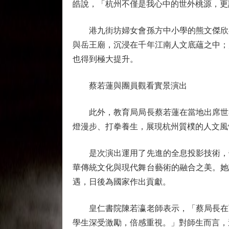
皓說，「杭州不僅是我心中的世外桃源，更
港九街坊婦女會孫方中小學的熊文傑欣喜
與岳王廟，沉浸在千年江南人文底蘊之中；
也得到極大提升。
蔡若蓮與團員觀看實景演出
此外，教育局局長蔡若蓮在當地出席世界
燈漫步、打拳養生，展現杭州質樸的人文風
是次演出運用了先進的全息投影技術，營
華傳統文化與現代舞台藝術的融合之美。她
遇，日後為國家作出貢獻。
皇仁書院陳若瀛老師表示，「蔡局長在百
學生深受激勵，倍感重視。」對師生而言，