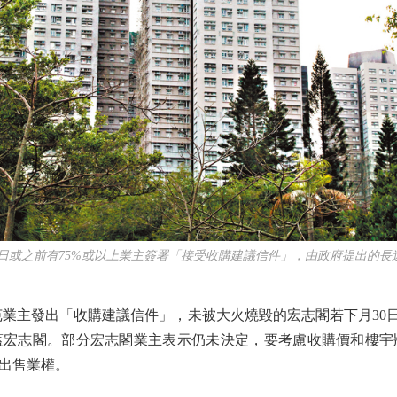
0日或之前有75%或以上業主簽署「接受收購建議信件」，由政府提出的長
主發出「收購建議信件」，未被大火燒毀的宏志閣若下月30日
蓋宏志閣。部分宏志閣業主表示仍未決定，要考慮收購價和樓宇
出售業權。