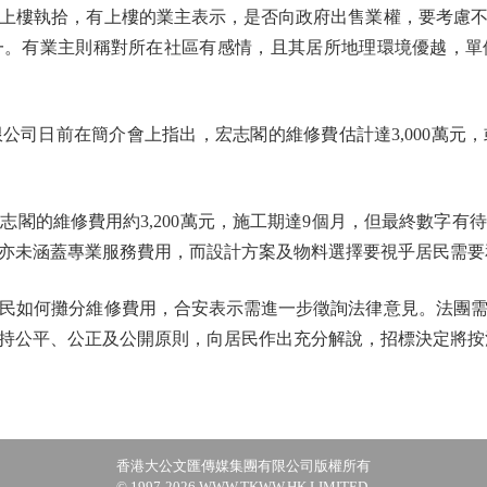
上樓執拾，有上樓的業主表示，是否向政府出售業權，要考慮不
一。有業主則稱對所在社區有感情，且其居所地理環境優越，單
日前在簡介會上指出，宏志閣的維修費估計達3,000萬元
的維修費用約3,200萬元，施工期達9個月，但最終數字有
亦未涵蓋專業服務費用，而設計方案及物料選擇要視乎居民需要
如何攤分維修費用，合安表示需進一步徵詢法律意見。法團需
持公平、公正及公開原則，向居民作出充分解說，招標決定將按
香港大公文匯傳媒集團有限公司版權所有
© 1997-2026 WWW.TKWW.HK LIMITED.