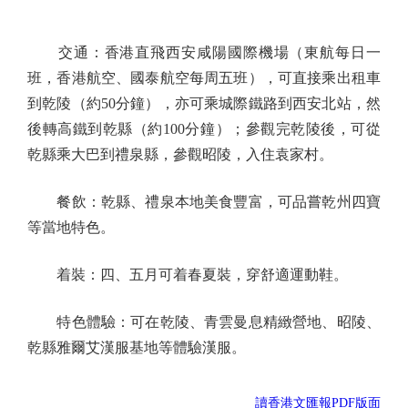
交通：香港直飛西安咸陽國際機場（東航每日一
班，香港航空、國泰航空每周五班），可直接乘出租車
到乾陵（約50分鐘），亦可乘城際鐵路到西安北站，然
後轉高鐵到乾縣（約100分鐘）；參觀完乾陵後，可從
乾縣乘大巴到禮泉縣，參觀昭陵，入住袁家村。
餐飲：乾縣、禮泉本地美食豐富，可品嘗乾州四寶
等當地特色。
着裝：四、五月可着春夏裝，穿舒適運動鞋。
特色體驗：可在乾陵、青雲曼息精緻營地、昭陵、
乾縣雅爾艾漢服基地等體驗漢服。
讀香港文匯報PDF版面