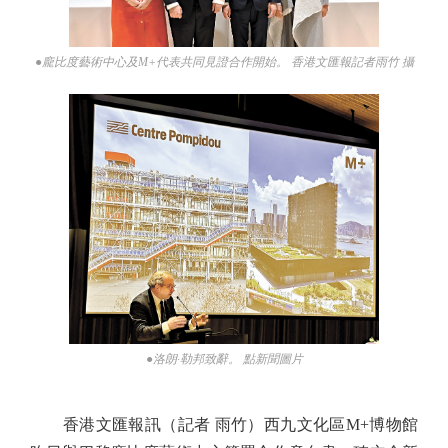
●龐比度藝術中心及M+代表共同見證合作開始。 香港文匯報記者雨竹 攝
●洛朗·勒邦致辭。 點新聞圖片
香港文匯報訊（記者 雨竹）西九文化區M+博物館