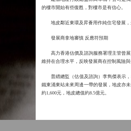
的樓市開始有些復甦，對樓市是有信心。
地皮鄰近東環及昇薈用作純住宅發展，最高
發展商拿地審慎 反應符預期
高力香港估價及諮詢服務署理主管曾展鵬
維持在合理水平，反映發展商在控制風險與
普縉總監（估值及諮詢）李雋傑表示，考慮
鐵東涌東站未來周邊一帶的發展，地皮亦未
約1,600元，地皮總值約8.5億元。