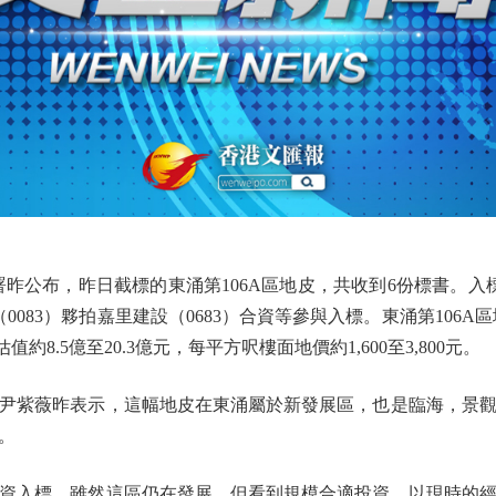
布，昨日截標的東涌第106A區地皮，共收到6份標書。入標的
0083）夥拍嘉里建設（0683）合資等參與入標。東涌第106A
值約8.5億至20.3億元，每平方呎樓面地價約1,600至3,800元。
紫薇昨表示，這幅地皮在東涌屬於新發展區，也是臨海，景觀
。
入標，雖然這區仍在發展，但看到規模合適投資，以現時的經