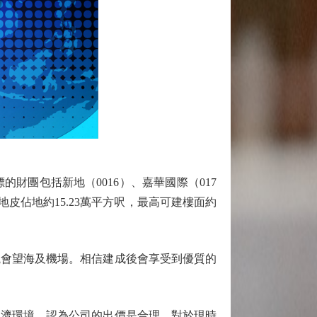
財團包括新地（0016）、嘉華國際（017
區地皮佔地約15.23萬平方呎，最高可建樓面約
會望海及機場。相信建成後會享受到優質的
濟環境，認為公司的出價是合理。對於現時