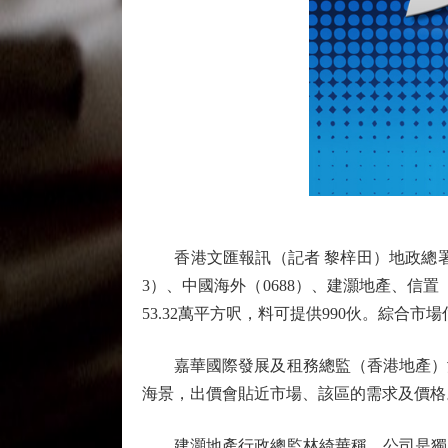
香港文匯報訊（記者 黎梓田）地政總署昨公
3）、中國海外（0688）、建灝地產、信置（
53.32萬平方呎，料可提供990伙。綜合市場估
嘉華國際發展及租務總監（香港地產）尹
海景，出價會貼近市場、該區的需求及價格
建灝地產行政總監林綺華稱，公司是獨資