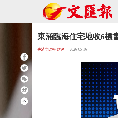
東涌臨海住宅地收6標
香港文匯報 財經
2026-05-16