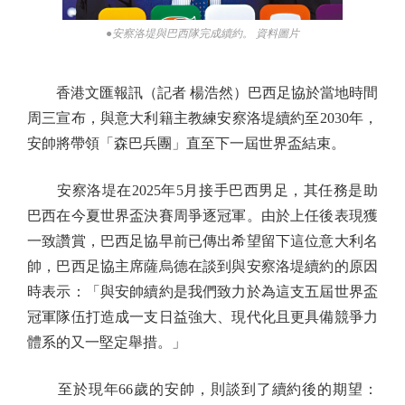
●安察洛堤與巴西隊完成續約。 資料圖片
香港文匯報訊（記者 楊浩然）巴西足協於當地時間
周三宣布，與意大利籍主教練安察洛堤續約至2030年，
安帥將帶領「森巴兵團」直至下一屆世界盃結束。
安察洛堤在2025年5月接手巴西男足，其任務是助
巴西在今夏世界盃決賽周爭逐冠軍。由於上任後表現獲
一致讚賞，巴西足協早前已傳出希望留下這位意大利名
帥，巴西足協主席薩烏德在談到與安察洛堤續約的原因
時表示：「與安帥續約是我們致力於為這支五屆世界盃
冠軍隊伍打造成一支日益強大、現代化且更具備競爭力
體系的又一堅定舉措。」
至於現年66歲的安帥，則談到了續約後的期望：