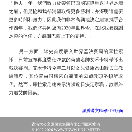
「過去一年，我們致力於帶領巴西國家隊重返世界足壇
之巔，但足協和我都渴望取得更多勝利，亦深明這需要
更多時間和努力，因此我們非常高興地決定繼續攜手合
作四年，我們將共同邁向2030年世界盃。在此我要感謝
足協的信任，亦感謝巴西上下的支持。」
另一方面，隊史首度殺入世界盃決賽周的庫拉索
隊，日前宣布再度委任78歲的荷蘭名帥艾禾卡特帶隊出
戰決賽周。艾禾卡特今年二月以女兒健康為由辭去主教
練職務，其位置由同樣來自荷蘭的63歲教頭洛頓所取
代。然而，庫拉索足總表示洛頓近日決定辭職，故最終
力邀艾帥回巢。
讀香港文匯報PDF版面
香港大公文匯傳媒集團有限公司版權所有
© 1997-2026 WWW.TKWW.HK LIMITED.