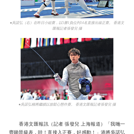
●吳諾弘（右）在昨日小組賽，以5勝1負位列14名直接出線正賽。 香港文
匯報記者張發兒 攝
●吳諾弘稱將繼續以放鬆心態作賽。 香港文匯報記者張發兒 攝
香港文匯報訊（記者 張發兒 上海報道）「我哋一
齊睇晉級表，哇！直接入正賽，好感動！」港將吳諾弘