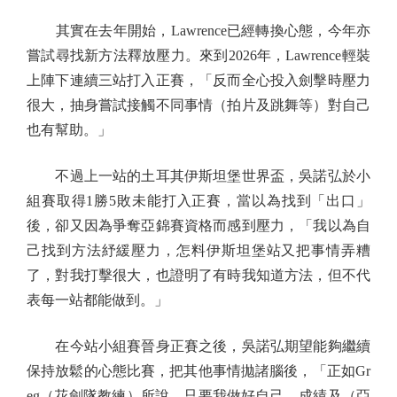
其實在去年開始，Lawrence已經轉換心態，今年亦
嘗試尋找新方法釋放壓力。來到2026年，Lawrence輕裝
上陣下連續三站打入正賽，「反而全心投入劍擊時壓力
很大，抽身嘗試接觸不同事情（拍片及跳舞等）對自己
也有幫助。」
不過上一站的土耳其伊斯坦堡世界盃，吳諾弘於小
組賽取得1勝5敗未能打入正賽，當以為找到「出口」
後，卻又因為爭奪亞錦賽資格而感到壓力，「我以為自
己找到方法紓緩壓力，怎料伊斯坦堡站又把事情弄糟
了，對我打擊很大，也證明了有時我知道方法，但不代
表每一站都能做到。」
在今站小組賽晉身正賽之後，吳諾弘期望能夠繼續
保持放鬆的心態比賽，把其他事情拋諸腦後，「正如Gr
eg（花劍隊教練）所說，只要我做好自己，成績及（亞