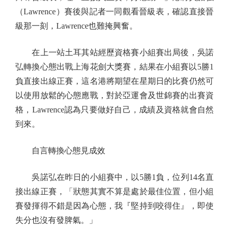
（Lawrence）賽後與記者一同觀看晉級表，確認直接晉
級那一刻，Lawrence也難掩興奮。
在上一站土耳其站經歷資格賽小組賽出局後，吳諾
弘轉換心態出戰上海花劍大獎賽，結果在小組賽以5勝1
負直接出線正賽，這名港將期望在星期日的比賽仍然可
以使用放鬆的心態應戰，對於亞運會及世錦賽的出賽資
格，Lawrence認為只要做好自己，成績及資格就會自然
到來。
自言轉換心態見成效
吳諾弘在昨日的小組賽中，以5勝1負，位列14名直
接出線正賽，「狀態其實不算是處於最佳位置，但小組
賽發揮得不錯是因為心態，我『堅持到咬得住』，即使
失分也沒有發脾氣。」