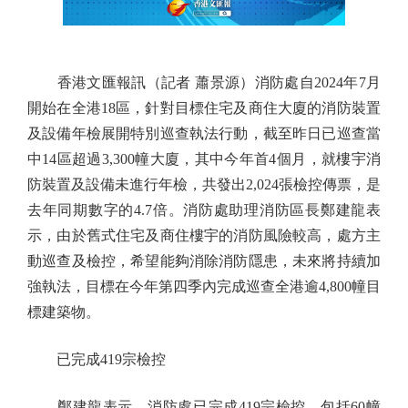
香港文匯報訊（記者 蕭景源）消防處自2024年7月
開始在全港18區，針對目標住宅及商住大廈的消防裝置
及設備年檢展開特別巡查執法行動，截至昨日已巡查當
中14區超過3,300幢大廈，其中今年首4個月，就樓宇消
防裝置及設備未進行年檢，共發出2,024張檢控傳票，是
去年同期數字的4.7倍。消防處助理消防區長鄭建龍表
示，由於舊式住宅及商住樓宇的消防風險較高，處方主
動巡查及檢控，希望能夠消除消防隱患，未來將持續加
強執法，目標在今年第四季內完成巡查全港逾4,800幢目
標建築物。
已完成419宗檢控
鄭建龍表示，消防處已完成419宗檢控，包括60幢