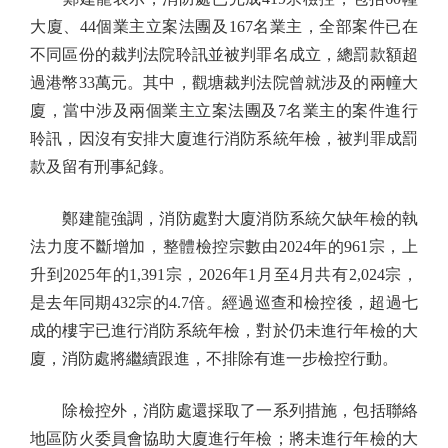
大廈、44個業主立案法團及167名業主，全部案件已在
不同區份的裁判法院聆訊並被判罪名成立，總罰款額超
過港幣33萬元。其中，觀塘裁判法院曾就涉及的兩幢大
廈，當中涉及兩個業主立案法團及7名業主的案件進行
聆訊，因沒有安排大廈進行消防系統年檢，被判罪成罰
款及留有刑事紀錄。
鄭建龍強調，消防處對大廈消防系統欠缺年檢的執
法力度不斷增加，整體檢控宗數由2024年的961宗，上
升到2025年的1,391宗，2026年1月至4月共有2,024宗，
是去年同期432宗的4.7倍。經過巡查和檢控後，超過七
成的樓宇已進行消防系統年檢，對於仍未進行年檢的大
廈，消防處將繼續跟進，不排除有進一步檢控行動。
除檢控外，消防處還採取了一系列措施，包括聯絡
地區防火委員會協助大廈進行年檢；將未進行年檢的大