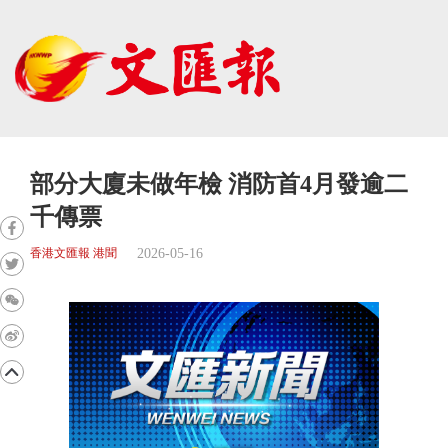
部分大廈未做年檢 消防首4月發逾二
千傳票
2026-05-16
香港文匯報 港聞