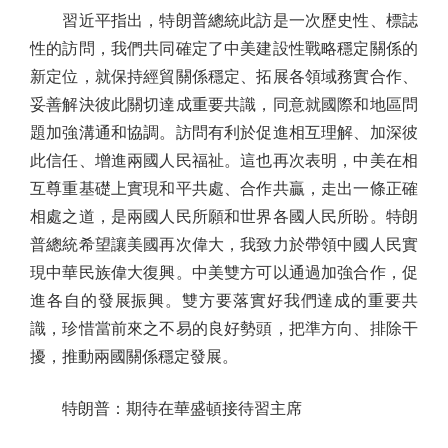
習近平指出，特朗普總統此訪是一次歷史性、標誌
性的訪問，我們共同確定了中美建設性戰略穩定關係的
新定位，就保持經貿關係穩定、拓展各領域務實合作、
妥善解決彼此關切達成重要共識，同意就國際和地區問
題加強溝通和協調。訪問有利於促進相互理解、加深彼
此信任、增進兩國人民福祉。這也再次表明，中美在相
互尊重基礎上實現和平共處、合作共贏，走出一條正確
相處之道，是兩國人民所願和世界各國人民所盼。特朗
普總統希望讓美國再次偉大，我致力於帶領中國人民實
現中華民族偉大復興。中美雙方可以通過加強合作，促
進各自的發展振興。雙方要落實好我們達成的重要共
識，珍惜當前來之不易的良好勢頭，把準方向、排除干
擾，推動兩國關係穩定發展。
特朗普：期待在華盛頓接待習主席