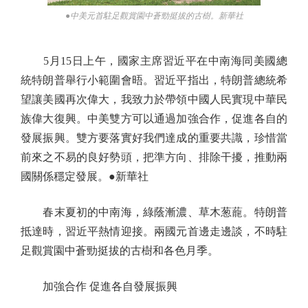
●中美元首駐足觀賞園中蒼勁挺拔的古樹。新華社
5月15日上午，國家主席習近平在中南海同美國總
統特朗普舉行小範圍會晤。習近平指出，特朗普總統希
望讓美國再次偉大，我致力於帶領中國人民實現中華民
族偉大復興。中美雙方可以通過加強合作，促進各自的
發展振興。雙方要落實好我們達成的重要共識，珍惜當
前來之不易的良好勢頭，把準方向、排除干擾，推動兩
國關係穩定發展。●新華社
春末夏初的中南海，綠蔭漸濃、草木葱蘢。特朗普
抵達時，習近平熱情迎接。兩國元首邊走邊談，不時駐
足觀賞園中蒼勁挺拔的古樹和各色月季。
加強合作 促進各自發展振興