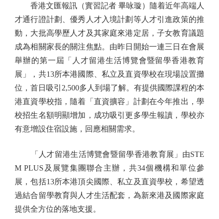
香港文匯報訊（實習記者 畢咏璇）隨着近年高端人
才通行證計劃、優秀人才入境計劃等人才引進政策的推
動，大批高學歷人才及其家庭來港定居，子女教育議題
成為相關家長的關注焦點。由昨日開始一連三日在會展
舉辦的第一屆「人才留港生活博覽會暨留學香港教育
展」，共13所本港國際、私立及直資學校在現場設置攤
位，首日吸引2,500多人到場了解。有提供國際課程的本
港直資學校指，隨着「直資擴容」計劃在今年推出，學
校招生名額明顯增加，成功吸引更多學生報讀，學校亦
有意增設住宿設施，回應相關需求。
「人才留港生活博覽會暨留學香港教育展」由STE
M PLUS及展覽集團聯合主辦，共34個機構和單位參
展，包括13所本港頂尖國際、私立及直資學校，希望透
過結合留學教育與人才生活配套，為新來港及國際家庭
提供全方位的落地支援。