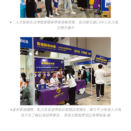
●「人才留港生活博覽會暨留學香港教育展」首日吸引逾2,500人次入場。
主辦方圖片
●多所香港國際、私立及直資學校於展覽設置攤位，吸引不少來港人才為
其子女了解赴港就學事宜。 香港文匯報實習記者畢咏璇 攝