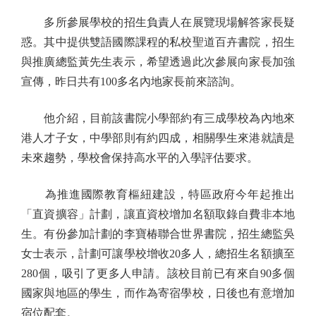
多所參展學校的招生負責人在展覽現場解答家長疑
惑。其中提供雙語國際課程的私校聖道百卉書院，招生
與推廣總監黃先生表示，希望透過此次參展向家長加強
宣傳，昨日共有100多名內地家長前來諮詢。
他介紹，目前該書院小學部約有三成學校為內地來
港人才子女，中學部則有約四成，相關學生來港就讀是
未來趨勢，學校會保持高水平的入學評估要求。
為推進國際教育樞紐建設，特區政府今年起推出
「直資擴容」計劃，讓直資校增加名額取錄自費非本地
生。有份參加計劃的李寶椿聯合世界書院，招生總監吳
女士表示，計劃可讓學校增收20多人，總招生名額擴至
280個，吸引了更多人申請。該校目前已有來自90多個
國家與地區的學生，而作為寄宿學校，日後也有意增加
宿位配套。