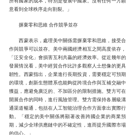
所有國家的成本，特別是發展中國家。沒有任何一方願
意看到全球秩序走向割裂。」
摒棄零和思維 合作競爭並存
西蒙表示，處理美中關係需摒棄零和思維，接受合
作與競爭可以並存。美中兩國經濟相互之間高度依存，
「泛安全化」會損害互利共贏的經濟效率。從近幾年的
發展情況看，美中經貿合作比許多觀察人士想像的更具
韌性。西蒙指出，企業進行長期投資，需要穩定可預期
的環境，創新生態體系也能夠從跨境合作與互補交融中
獲益，應避免廣泛的、不加區分的限制措施。雙方可在
開展合作的同時，進行風險管理。雙方需保持各層級溝
通渠道暢通，包括在人工智能治理合作方面拿出實際行
動。「穩定的美中關係將顯著改善跨國企業的商業預
期，減少全球供應鏈中的不確定性，進而提升國際市場
的信心。」