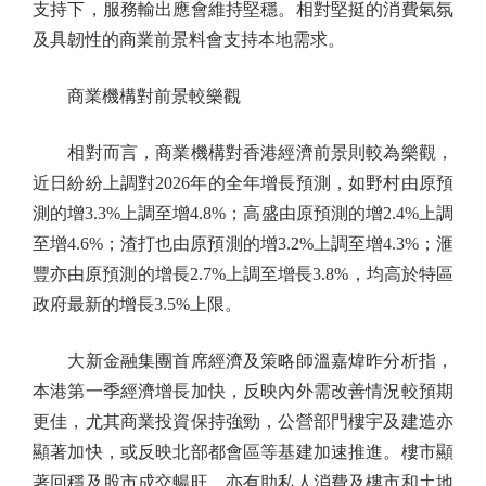
支持下，服務輸出應會維持堅穩。相對堅挺的消費氣氛
及具韌性的商業前景料會支持本地需求。
商業機構對前景較樂觀
相對而言，商業機構對香港經濟前景則較為樂觀，
近日紛紛上調對2026年的全年增長預測，如野村由原預
測的增3.3%上調至增4.8%；高盛由原預測的增2.4%上調
至增4.6%；渣打也由原預測的增3.2%上調至增4.3%；滙
豐亦由原預測的增長2.7%上調至增長3.8%，均高於特區
政府最新的增長3.5%上限。
大新金融集團首席經濟及策略師溫嘉煒昨分析指，
本港第一季經濟增長加快，反映內外需改善情況較預期
更佳，尤其商業投資保持強勁，公營部門樓宇及建造亦
顯著加快，或反映北部都會區等基建加速推進。樓市顯
著回穩及股市成交暢旺，亦有助私人消費及樓市和土地