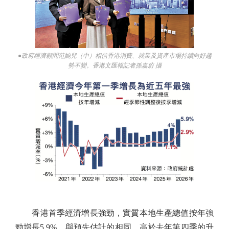
●政府經濟顧問范婉兒（中）相信香港消費、就業及資產市場持續向好趨
勢不變。香港文匯報記者孫嘉蔚 攝
香港首季經濟增長強勁，實質本地生產總值按年強
勁增長5.9%，與預先估計的相同，高於去年第四季的升