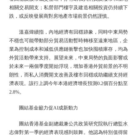
相關交易開支；私營部門樓宇及建造相關投資仍持續下
跌，或反映發展商對房地產市場前景仍然謹慎。
溫嘉煒續指，內地經濟有回穩跡象，同時中東局勢
不穩也可能帶動部分貿易活動暫時轉移至遠東地區，企
業為控制成本和減低供應鏈衝擊也加快囤積庫存，均為
外貿活動帶來支持。展望未來，中東局勢的負面影響或
於未來一兩個季度開始浮現，增加香港外貿前景的不明
朗性，而私人消費開支改善及樓市回穩或助繼續支持經
濟表現。該行上調今年本港經濟增長預測0.2個百分點至
2.8%。
團結基金籲力促AI成新動力
團結香港基金副總裁兼公共政策研究院執行總監水
志偉對第一季的經濟表現感到鼓舞。他認為特別值得留