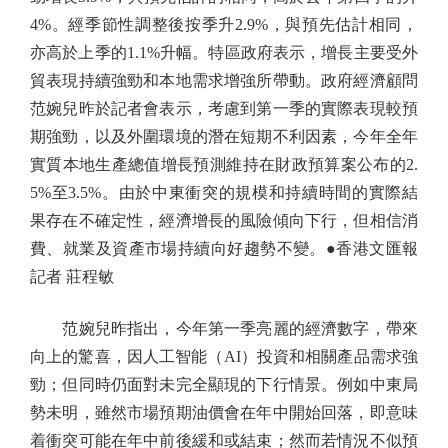
4%。經季節性調整後按季升2.9%，與預先估計相同，
亦高於上季的1.1%升幅。特區政府表示，增長主要受外
貿表現持續強勁和本地需求增強所帶動。政府經濟顧問
范婉兒昨於記者會表示，考慮到第一季的實際表現較預
期強勁，以及外圍環境的潛在短期不利因素，今年全年
實質本地生產總值增長預測維持在財政預算案公布的2.
5%至3.5%。由於中東衝突的規模和持續時間的實際結
果存在不確定性，經濟增長的風險傾向下行，但相信消
費、就業及資產市場持續向好趨勢不變。●香港文匯報
記者 莊程敏
范婉兒昨指出，今年第一季亮麗的經濟數字，帶來
向上的驚喜，因人工智能（AI）投資和相關產品需求強
勁；但同時仍面對未完全顯現的下行情景。例如中東局
勢未明，雖然市場預期油價會在年中開始回落，即意味
着衝突可能在年中前後緩和或結束；然而若情況不似預