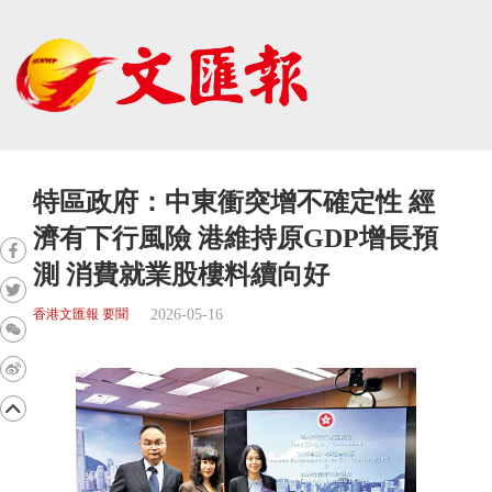
特區政府：中東衝突增不確定性 經
濟有下行風險 港維持原GDP增長預
測 消費就業股樓料續向好
2026-05-16
香港文匯報 要聞