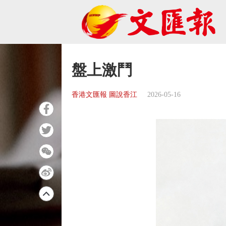
盤上激鬥
香港文匯報 圖說香江
2026-05-16