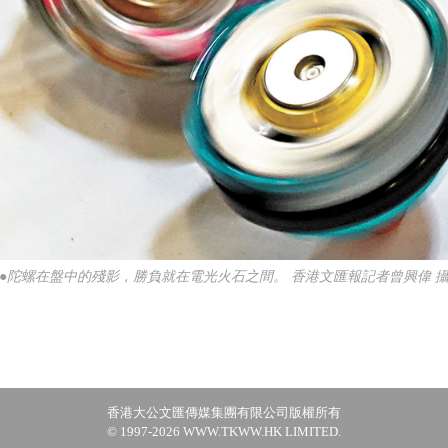
●陀螺在盤中的殘影，勝負就在電光火石之間。 香港文匯報記者曾興偉 
香港大公文匯傳媒集團有限公司版權所有
© 1997-2026 WWW.TKWW.HK LIMITED.