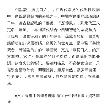
俗話說「病從口入」，在現代常見的代謝性疾病
中，痛風是最貼切的表現之一。中醫對痛風的認識綿延
千年，從古籍記載的「痹證」「歷節風」，到元代正式
定名「痛風」，再到當代結合中西醫智慧的系統防治，
這場與「濁毒瘀邪」的千年較量，蘊藏着飲食、體質與
臟腑功能的深層密碼。痛風的前世今生，是中醫「整體
觀念、辨證論治」的生動體現，更是「病從口入」的真
實寫照。它從不是單純的關節疼痛，而是臟腑功能失
調、飲食失節的警訊。要遠離痛風，不必刻意節食，只
需學會清淡飲食、調理體質、順應自然，讓脾胃健運、
腎氣充足，濁毒無處藏身，自然能遠離疼痛，安享健
康。
●文︰香港中醫學會理事 康宇辰中醫師 圖︰資料圖
片