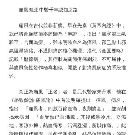
痛風溯源 中醫千年認知之路
痛風在古代並非新病。早在先秦《黃帝內經》中，
就已將此類關節疼痛歸為「痹證」，提出「風寒濕三氣
雜至，合而為痹」，雖未明確命名為痛風，卻已點出邪
氣阻滯經絡、不通則痛的核心機理。漢代《金匱要略》
記載「歷節病」，其症狀為關節疼痛劇烈、不可屈伸，
與痛風急性發作極為相似，開啟了對痛風病症的系統描
述。
真正為痛風「正名」者，是元代醫家朱丹溪。他在
《格致餘論·痛風論》中首次明確提出「痛風」病名，
指出：「痛風者，四肢百節走痛，夜則痛甚」，並深刻
揭示病因：「血受熱已自沸騰，其後或涉冷水、立濕
地，寒涼外搏，熱血得寒，污濁凝澀，所以作痛。」此
論斷與現代醫學「尿酸代謝紊亂、結晶沉積致痛」的認