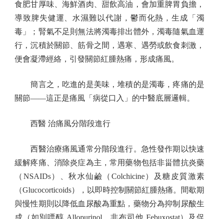
食肥甘厚味、海鮮酒肉、甜飲高油，會加重脾胃負擔，
導致脾失健運、水濕難以代謝，鬱而化熱，生成「濁
毒」；腎氣不足則無法將濁毒排出體外，濁毒隨氣血運
行，沉積於關節、筋骨之間，遇寒、遇勞或飲食刺激，
便會凝滯經絡，引發關節紅腫熱痛，形成痛風。
簡言之，吃進的是美味，堆積的是濁毒，疼痛的是
關節——這正是痛風「病從口入」的中醫底層邏輯。
西醫 治痛風分階段進行
西醫治療痛風通常分階段進行。急性發作期以快速
緩解疼痛、消除炎症為主，常用藥物包括非甾體抗炎藥
（NSAIDs）、秋水仙鹼（Colchicine）及糖皮質激素
（Glucocorticoids），以即時控制關節紅腫熱痛。間歇期
與慢性期則以降低血尿酸為重點，藥物分為抑制尿酸生
成（如別嘌醇 Allopurinol、非布司他 Febuxostat）及促