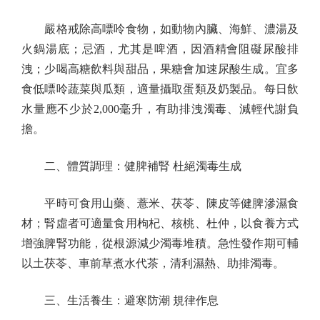
嚴格戒除高嘌呤食物，如動物內臟、海鮮、濃湯及
火鍋湯底；忌酒，尤其是啤酒，因酒精會阻礙尿酸排
洩；少喝高糖飲料與甜品，果糖會加速尿酸生成。宜多
食低嘌呤蔬菜與瓜類，適量攝取蛋類及奶製品。每日飲
水量應不少於2,000毫升，有助排洩濁毒、減輕代謝負
擔。
二、體質調理：健脾補腎 杜絕濁毒生成
平時可食用山藥、薏米、茯苓、陳皮等健脾滲濕食
材；腎虛者可適量食用枸杞、核桃、杜仲，以食養方式
增強脾腎功能，從根源減少濁毒堆積。急性發作期可輔
以土茯苓、車前草煮水代茶，清利濕熱、助排濁毒。
三、生活養生：避寒防潮 規律作息