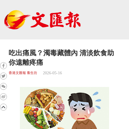
吃出痛風？濁毒藏體內 清淡飲食助
你遠離疼痛
2026-05-16
香港文匯報 養生坊