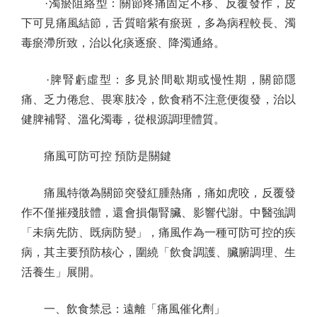
·濁瘀阻絡型：關節疼痛固定不移、反覆發作，皮
下可見痛風結節，舌質暗紫有瘀斑，多為病程較長、濁
毒瘀滯所致，治以化痰逐瘀、降濁通絡。
·脾腎虧虛型：多見於間歇期或慢性期，關節隱
痛、乏力倦怠、畏寒肢冷，飲食稍不注意便復發，治以
健脾補腎、溫化濁毒，從根源調理體質。
痛風可防可控 預防是關鍵
痛風特徵為關節突發紅腫熱痛，痛如虎咬，反覆發
作不僅摧殘肢體，還會損傷腎臟、影響代謝。中醫強調
「未病先防、既病防變」，痛風作為一種可防可控的疾
病，其主要預防核心，圍繞「飲食調護、臟腑調理、生
活養生」展開。
一、飲食禁忌：遠離「痛風催化劑」