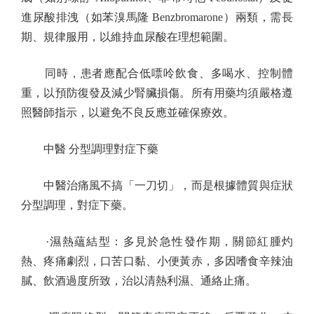
進尿酸排洩（如苯溴馬隆 Benzbromarone）兩類，需長
期、規律服用，以維持血尿酸在理想範圍。
同時，患者應配合低嘌呤飲食、多喝水、控制體
重，以預防復發及減少腎臟損傷。所有用藥均須嚴格遵
照醫師指示，以避免不良反應並確保療效。
中醫 分型調理對症下藥
中醫治痛風不搞「一刀切」，而是根據體質與症狀
分型調理，對症下藥。
·濕熱蘊結型：多見於急性發作期，關節紅腫灼
熱、疼痛劇烈，口苦口黏、小便黃赤，多因嗜食辛辣油
膩、飲酒過度所致，治以清熱利濕、通絡止痛。