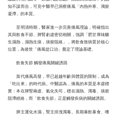
知不謀而合，可見中醫早已洞察痛風「內熱外寒、濁瘀
凝滯」的本質。
至明清時期，醫家進一步完善痛風理論，明確指出
其與飲食不節、脾腎虧虛密切相關，強調「肥甘厚味釀
生濕熱，濕熱生痰，痰瘀阻絡」，將飲食致病置於核心
位置，為後世「痛風從口治」奠定了理論基礎。
飲食失節 觸發痛風關鍵誘因
當代痛風高發，早已超越年齡與體質的限制，成為
「吃出來」的時代病。中醫認為，痛風的本質是本虛標
實：本在脾腎兩虛、氣化失司，標在濕熱、濁毒、痰瘀
阻滯經絡，而「飲食失節」正是觸發疾病的關鍵誘因。
脾主運化水濕，腎主排洩濁毒。長期暴飲暴食、嗜