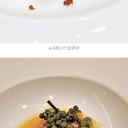
●豆酥沙巴龍躉柳