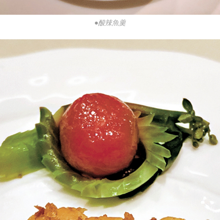
●酸辣魚羹