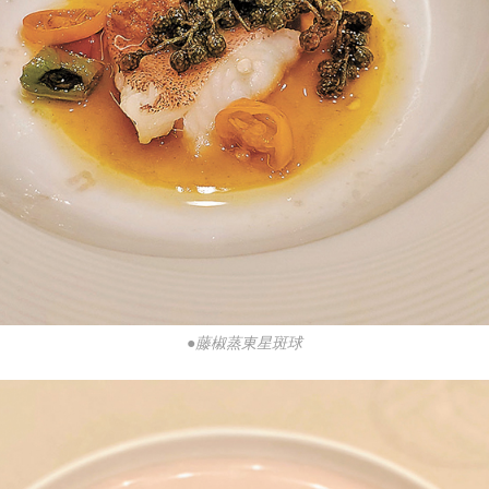
●藤椒蒸東星斑球