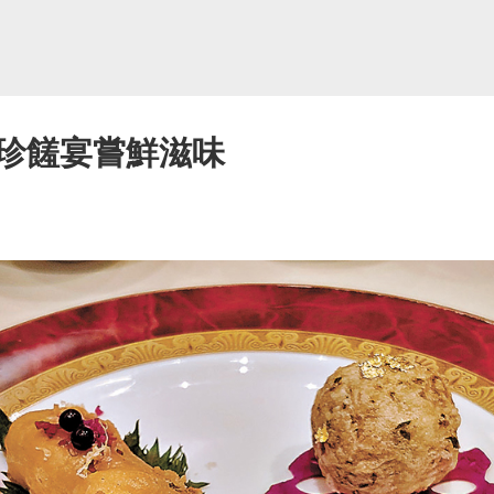
珍饈宴嘗鮮滋味