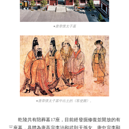
●唐章懷太子墓
●唐章懷太子墓中出土的《客使圖》。
乾陵共有陪葬墓17座，目前經發掘修復並開放的有
三座墓，具體為唐高宗李治和武則天孫女、唐中宗李顯