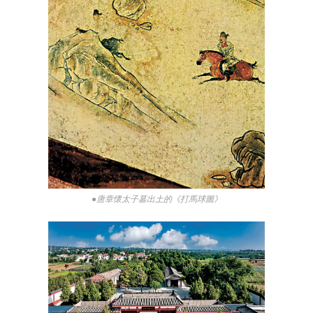
●唐章懷太子墓出土的《打馬球圖》