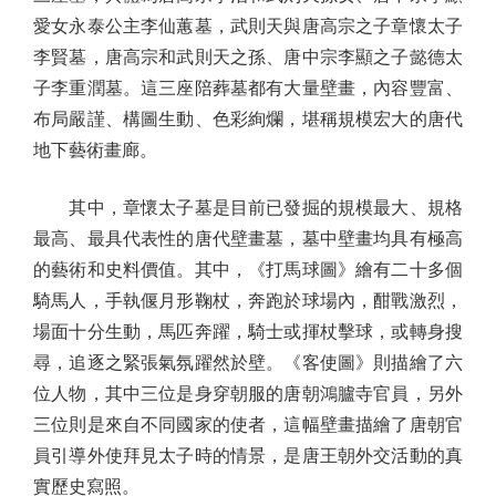
愛女永泰公主李仙蕙墓，武則天與唐高宗之子章懷太子
李賢墓，唐高宗和武則天之孫、唐中宗李顯之子懿德太
子李重潤墓。這三座陪葬墓都有大量壁畫，內容豐富、
布局嚴謹、構圖生動、色彩絢爛，堪稱規模宏大的唐代
地下藝術畫廊。
其中，章懷太子墓是目前已發掘的規模最大、規格
最高、最具代表性的唐代壁畫墓，墓中壁畫均具有極高
的藝術和史料價值。其中，《打馬球圖》繪有二十多個
騎馬人，手執偃月形鞠杖，奔跑於球場內，酣戰激烈，
場面十分生動，馬匹奔躍，騎士或揮杖擊球，或轉身搜
尋，追逐之緊張氣氛躍然於壁。《客使圖》則描繪了六
位人物，其中三位是身穿朝服的唐朝鴻臚寺官員，另外
三位則是來自不同國家的使者，這幅壁畫描繪了唐朝官
員引導外使拜見太子時的情景，是唐王朝外交活動的真
實歷史寫照。