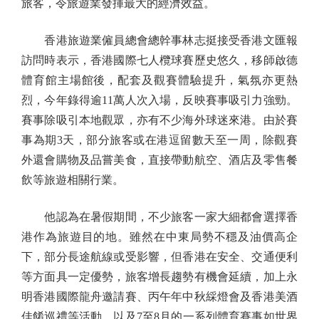
旅客，令旅遊業發揮最大的經濟效益。
香港旅遊業僱員總會總幹事林志挺接受香港文匯報
訪問時表示，香港國際七人欖球賽歷史悠久，移師啟德
體育館主場館後，配套及觀賽體驗提升，氣氛亦更熱
烈，今年錄得逾11萬人次入場，反映賽事吸引力強勁。
賽事除吸引本地觀眾，亦有不少海外球迷來港。由於賽
事為期3天，部分旅客或在港逗留數天至一周，除觀賽
外還會購物及品嘗美食，直接帶動航空、酒店及零售餐
飲等旅遊相關行業。
他認為在暑假期間，不少旅客一家大細都會選擇香
港作為旅遊目的地。雖然在中東局勢不穩及油價高企
下，部分長途航線或受影響，但香港在安全、交通便利
等方面具一定優勢，旅客增長趨勢有機會延續，加上永
明香港國際龍舟邀請賽、丙午年中秋綵燈會及香港美酒
佳餚巡禮等活動，以及7至8月的一系列體育賽事如世界