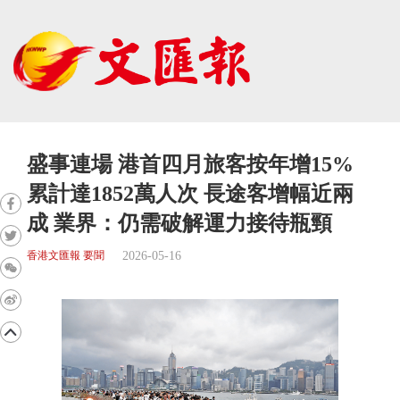
盛事連場 港首四月旅客按年增15%
累計達1852萬人次 長途客增幅近兩
成 業界：仍需破解運力接待瓶頸
2026-05-16
香港文匯報 要聞