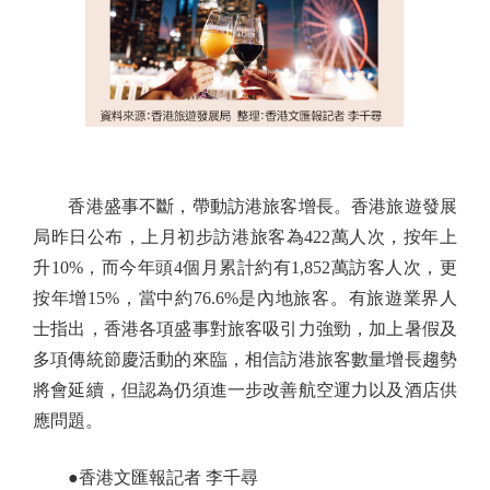
香港盛事不斷，帶動訪港旅客增長。香港旅遊發展
局昨日公布，上月初步訪港旅客為422萬人次，按年上
升10%，而今年頭4個月累計約有1,852萬訪客人次，更
按年增15%，當中約76.6%是內地旅客。有旅遊業界人
士指出，香港各項盛事對旅客吸引力強勁，加上暑假及
多項傳統節慶活動的來臨，相信訪港旅客數量增長趨勢
將會延續，但認為仍須進一步改善航空運力以及酒店供
應問題。
●香港文匯報記者 李千尋