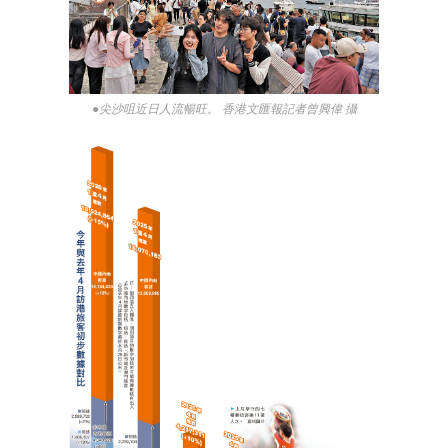
●尖沙咀近日人流暢旺。 香港文匯報記者曾興偉 攝