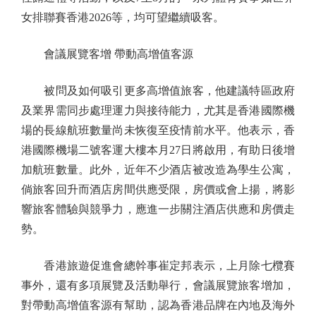
女排聯賽香港2026等，均可望繼續吸客。
會議展覽客增 帶動高增值客源
被問及如何吸引更多高增值旅客，他建議特區政府
及業界需同步處理運力與接待能力，尤其是香港國際機
場的長線航班數量尚未恢復至疫情前水平。他表示，香
港國際機場二號客運大樓本月27日將啟用，有助日後增
加航班數量。此外，近年不少酒店被改造為學生公寓，
倘旅客回升而酒店房間供應受限，房價或會上揚，將影
響旅客體驗與競爭力，應進一步關注酒店供應和房價走
勢。
香港旅遊促進會總幹事崔定邦表示，上月除七欖賽
事外，還有多項展覽及活動舉行，會議展覽旅客增加，
對帶動高增值客源有幫助，認為香港品牌在內地及海外