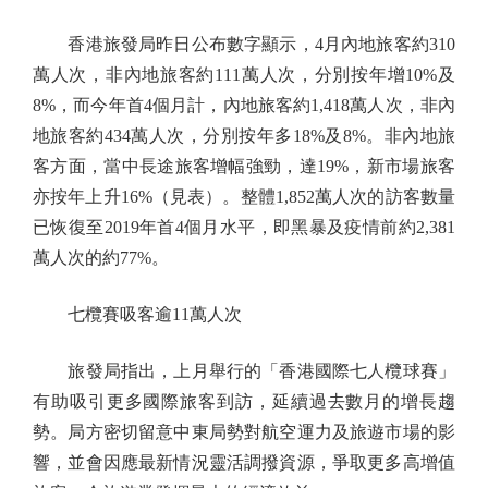
香港旅發局昨日公布數字顯示，4月內地旅客約310
萬人次，非內地旅客約111萬人次，分別按年增10%及
8%，而今年首4個月計，內地旅客約1,418萬人次，非內
地旅客約434萬人次，分別按年多18%及8%。非內地旅
客方面，當中長途旅客增幅強勁，達19%，新市場旅客
亦按年上升16%（見表）。整體1,852萬人次的訪客數量
已恢復至2019年首4個月水平，即黑暴及疫情前約2,381
萬人次的約77%。
七欖賽吸客逾11萬人次
旅發局指出，上月舉行的「香港國際七人欖球賽」
有助吸引更多國際旅客到訪，延續過去數月的增長趨
勢。局方密切留意中東局勢對航空運力及旅遊市場的影
響，並會因應最新情況靈活調撥資源，爭取更多高增值