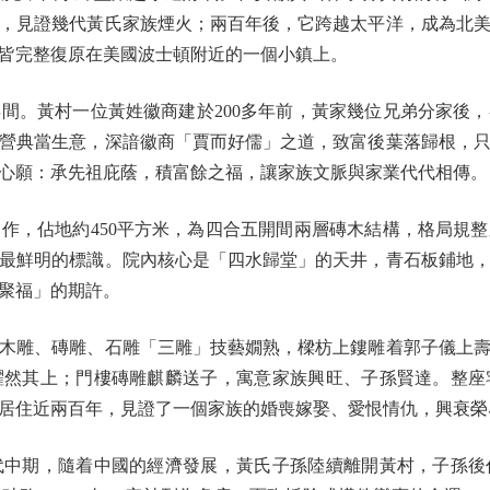
，見證幾代黃氏家族煙火；兩百年後，它跨越太平洋，成為北
皆完整復原在美國波士頓附近的一個小鎮上。
。黃村一位黃姓徽商建於200多年前，黃家幾位兄弟分家後，
營典當生意，深諳徽商「賈而好儒」之道，致富後葉落歸根，
心願：承先祖庇蔭，積富餘之福，讓家族文脈與家業代代相傳。
，佔地約450平方米，為四合五開間兩層磚木結構，格局規整
最鮮明的標識。院內核心是「四水歸堂」的天井，青石板鋪地
聚福」的期許。
雕、磚雕、石雕「三雕」技藝嫺熟，樑枋上鏤雕着郭子儀上壽
然其上；門樓磚雕麒麟送子，寓意家族興旺、子孫賢達。整座
居住近兩百年，見證了一個家族的婚喪嫁娶、愛恨情仇，興衰榮
期，隨着中國的經濟發展，黃氏子孫陸續離開黃村，子孫後