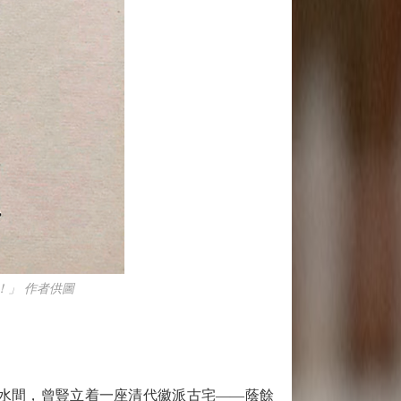
！」 作者供圖
水間，曾豎立着一座清代徽派古宅——蔭餘