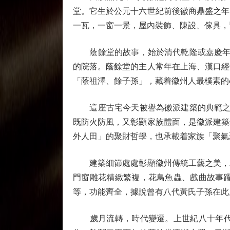
堂。它生於公元十六世紀前後徽商鼎盛之年
一瓦，一窗一景，屋內裝飾、陳設、傢具，
蔭餘堂的故事，始於清代乾隆或嘉慶年間
的院落。蔭餘堂的主人常年在上海、漢口經
「蔭祖澤、餘子孫」，藏着徽州人最樸素的
這座古宅今天被譽為徽派建築的典範之作
既防火防風，又彰顯家族體面，是徽派建築
外人田」的聚財哲學，也承載着家族「聚氣
建築細節處處彰顯徽州傳統工藝之美，木
門窗雕花精緻繁複，花鳥魚蟲、戲曲故事躍
等，功能齊全，據說曾有八代黃氏子孫在此
歲月流轉，時代變遷。上世紀八十年代中