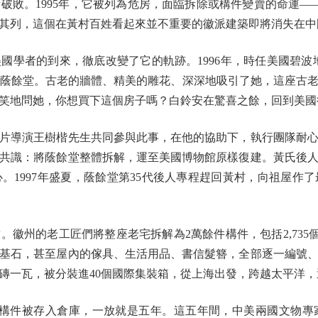
破敗。1995年，它被列為危房，面臨拆除或構件變賣的命運—
其列，這個在黃村百姓看起來並不重要的徽派建築即將消失在中
者的到來，徹底改變了它的軌跡。1996年，時任美國碧波
州考察時偶遇蔭餘堂。古老的牆體、精美的雕花、深深地吸引了她，這
笑地問她，你想買下這個房子嗎？白鈴安在驚喜之餘，回到美國
導演王樹楷先生共同參與此事，在他的協助下，執行團隊耐心
共識：將蔭餘堂整體拆解，運至美國博物館原樣復建。黃氏後
。1997年盛夏，蔭餘堂第35代後人專程趕回黃村，向祖屋作
的老工匠們將整座老宅拆解為2萬餘件構件，包括2,735個木構
基石，甚至屋內的傢具、生活用品、書信髮簪，全部逐一編號
磚一瓦，被分裝進40個國際集裝箱，從上海出發，跨越太平洋
，構件被存入倉庫，一放就是五年。這五年間，中美兩國文物專