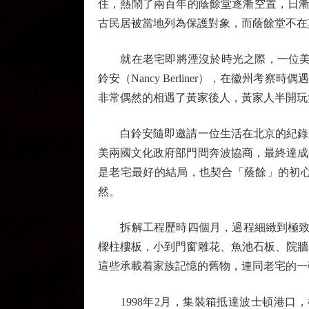
住，熱鬧了兩百年的蔭餘堂逐漸空置，日漸
古民居被當地列為保護對象，而蔭餘堂不在
就在老宅即將湮沒於時光之際，一位美國學
鈴安（Nancy Berliner），在徽
非常偶然的相遇了黃家後人，黃家人半開玩
白鈴安隨即邀請一位生活在北京的紀錄片
美兩國文化政府部門間奔波協商，最終達成
是老宅最好的結局，也契合「蔭餘」的初心
然。
拆解工程歷時四個月，過程細緻到極致。徽州
樑柱樓板，小到門窗雕花、魚池石板、院牆
這些承載着家族記憶的舊物，連同老宅的一
1998年2月，集裝箱抵達波士頓港口