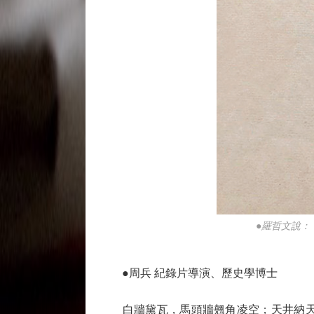
●羅哲文說：
●周兵 紀錄片導演、歷史學博士
白牆黛瓦，馬頭牆翹角凌空；天井納天光