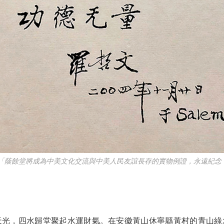
「蔭餘堂將成為中美文化交流與中美人民友誼長存的實物例證，永遠紀念
，四水歸堂聚起水運財氣。在安徽黃山休寧縣黃村的青山綠