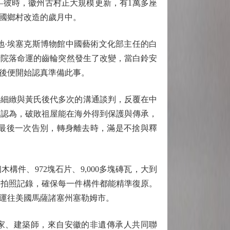
—彼時，徽州古村正大規模更新，有1萬多座
國鄉村改造的歲月中。
地·埃塞克斯博物館中國藝術文化部主任的白
座古老院落命運的齒輪突然發生了改變，當白鈴安
後便開始認真準備此事。
細緻與黃氏後代多次的溝通談判，反覆在中
人認為，破敗祖屋能在海外得到保護與傳承，
了最後一次告別，轉身離去時，滿是不捨與釋
件、972塊石片、9,000多塊磚瓦，大到
、拍照記錄，確保每一件構件都能精準復原。
，運往美國馬薩諸塞州塞勒姆市。
家、建築師，來自安徽的非遺傳承人共同聯