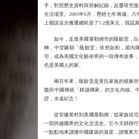
手，對照歷史資料與拆解紀錄，反覆研究復
生活場景。2003年6月，歷經七年籌備
上都說這次搬遷總耗資了1.2億美元，我
如今，走進美國塞勒姆市的蔭餘堂，白牆
轉，中堂匾額「蔭餘堂」依然如初，屋內
宅，成為美國文化藝術界的一段傳奇故事，
也是美國人的家。
兩百年來，蔭餘堂是黃氏家族的根脈所在
髓與中國傳統「耕讀傳家」的文化內核。
證，永遠紀念！
從安徽黃村到美國塞勒姆，從家族祖宅到
一部跨越國界的文化交流史。它今天靜靜佇
一點點地來讀懂中國建築的溫度，讀懂東方