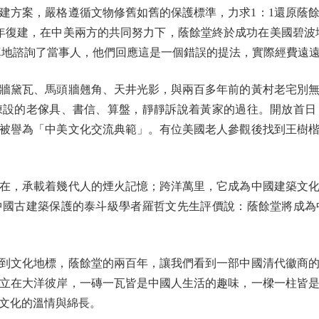
建方案，嚴格遵循文物修舊如舊的保護標準，力求1：1還原蔭
、六年復建，在中美兩方的共同努力下，蔭餘堂終於成功在美國碧波
認真地諮詢了當事人，他們回應這是一個錯誤的提法，實際經費遠
黛瓦、馬頭牆翹角、天井光影，與兩百多年前的黃村老宅別無
陳設的老傢具、書信、算盤，靜靜訴說着黃家的過往。開放首日
被譽為「中美文化交流典範」。有位美國老人參觀後找到王樹
，承載着幾代人的煙火記憶；跨洋萬里，它成為中國建築文化
中國古建築保護的泰斗級學者羅哲文先生評價說：蔭餘堂將成為
文化地標，蔭餘堂的兩百年，讓我們看到一部中國清代徽商的
立在大洋彼岸，一磚一瓦皆是中國人生活的趣味，一樑一柱皆
文化的溫情與綿長。