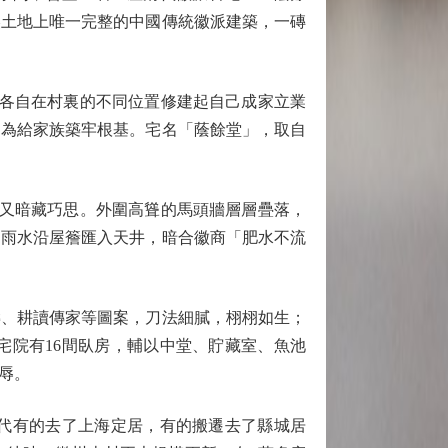
美土地上唯一完整的中國傳統徽派建築，一磚
各自在村裏的不同位置修建起自己成家立業
只為給家族築牢根基。宅名「蔭餘堂」，取自
又暗藏巧思。外圍高聳的馬頭牆層層疊落，
，雨水沿屋簷匯入天井，暗合徽商「肥水不流
、耕讀傳家等圖案，刀法細膩，栩栩如生；
宅院有16間臥房，輔以中堂、貯藏室、魚池
辱。
代有的去了上海定居，有的搬遷去了縣城居