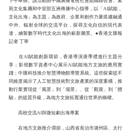
下午舉辦。該活動由中國廣播電視社會組織聯合會、紫
荊文化集團和中宣部五洲傳播中心指導，以「AI賦能，
文化出海」為主題，為政府、企業和創作力量搭建融通
中外、輻射全球的交流平台，探尋文化自信的現代表
達，繪製數字時代文化出海的嶄新圖景。●香港文匯報
記者 丁寧
在AI賦能創新環節，香港導演唐季禮進行主題分
享；影視數字資產中心展示AI賦能地方文旅的應用實
踐；中匯科技推介智慧博物館導覽系統。這些探索從不
同維度揭示了人工智慧技術對文旅產業的深度重構，推
動行業實現從「風景」到「場景」、從「觀賞」到「體
驗」的提質升級，為地方文旅拓寬通往世界的橋樑。
高校交流AI與微短劇出海專案
在地方文旅推介環節，山西省長治市潞州區、太行