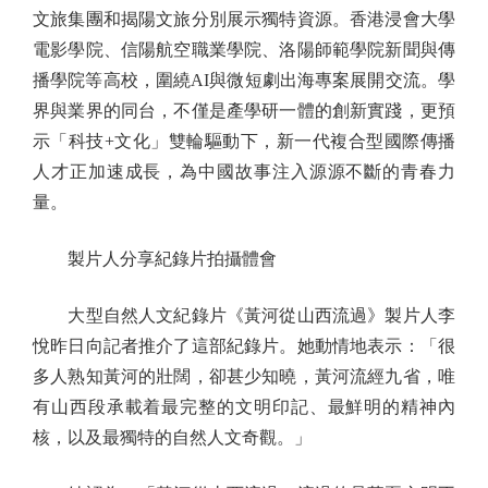
文旅集團和揭陽文旅分別展示獨特資源。香港浸會大學
電影學院、信陽航空職業學院、洛陽師範學院新聞與傳
播學院等高校，圍繞AI與微短劇出海專案展開交流。學
界與業界的同台，不僅是產學研一體的創新實踐，更預
示「科技+文化」雙輪驅動下，新一代複合型國際傳播
人才正加速成長，為中國故事注入源源不斷的青春力
量。
製片人分享紀錄片拍攝體會
大型自然人文紀錄片《黃河從山西流過》製片人李
悅昨日向記者推介了這部紀錄片。她動情地表示：「很
多人熟知黃河的壯闊，卻甚少知曉，黃河流經九省，唯
有山西段承載着最完整的文明印記、最鮮明的精神內
核，以及最獨特的自然人文奇觀。」