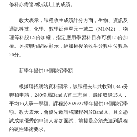
修科亦需達2級或以上的成績。
教大表示，課程收生成績計分方面，生物、資訊及
通訊科技、化學、數學延伸單元一或二（M1/M2）、物
理等科設1.5倍加權，指定應用學習科目亦可獲1.5倍加
權。另按聯招網站顯示，經加權後的收生分數中位數為
26分。
新學年提供13個聯招學額
根據聯招網站資料顯示，該課程去年共收到1,345份
聯招申請，240份屬Band A首三志願，最終取錄15人，
平均16人爭一學額。課程於2026/27學年提供13個聯招學
額。教大表示，會優先邀請將課程列於Band A、且文憑
試成績優秀的申請人參加面試，前提是必須先達到課程
的硬性學術要求。