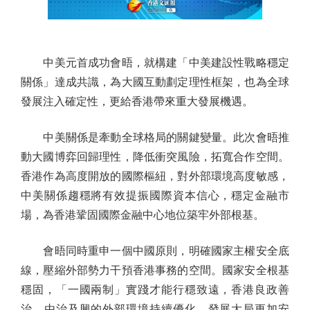
中美元首成功會晤，就構建「中美建設性戰略穩定
關係」達成共識，為大國互動劃定理性框架，也為全球
發展注入確定性，更給香港帶來重大發展機遇。
中美關係是牽動全球格局的關鍵變量。此次會晤推
動大國博弈回歸理性，降低衝突風險，拓寬合作空間。
香港作為高度開放的國際樞紐，對外部環境高度敏感，
中美關係趨穩將有效提振國際資本信心，穩定金融市
場，為香港鞏固國際金融中心地位築牢外部根基。
會晤同時重申一個中國原則，明確國家主權安全底
線，壓縮外部勢力干預香港事務的空間。國家安全根基
穩固，「一國兩制」實踐才能行穩致遠，香港良政善
治、由治及興的外部環境持續優化，發展大局更加安