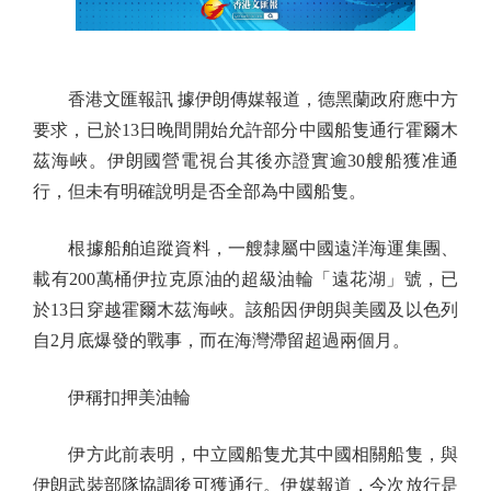
香港文匯報訊 據伊朗傳媒報道，德黑蘭政府應中方
要求，已於13日晚間開始允許部分中國船隻通行霍爾木
茲海峽。伊朗國營電視台其後亦證實逾30艘船獲准通
行，但未有明確說明是否全部為中國船隻。
根據船舶追蹤資料，一艘隸屬中國遠洋海運集團、
載有200萬桶伊拉克原油的超級油輪「遠花湖」號，已
於13日穿越霍爾木茲海峽。該船因伊朗與美國及以色列
自2月底爆發的戰事，而在海灣滯留超過兩個月。
伊稱扣押美油輪
伊方此前表明，中立國船隻尤其中國相關船隻，與
伊朗武裝部隊協調後可獲通行。伊媒報道，今次放行是