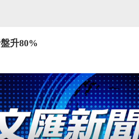
盤升80%