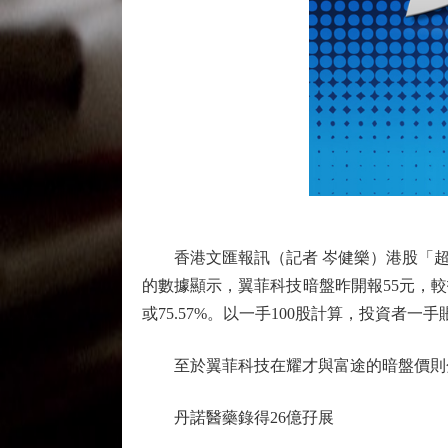
香港文匯報訊（記者 岑健樂）港股「超購
的數據顯示，翼菲科技暗盤昨開報55元，較招股價
或75.57%。以一手100股計算，投資者一手賬
至於翼菲科技在耀才與富途的暗盤價則分別收報5
丹諾醫藥錄得26億孖展