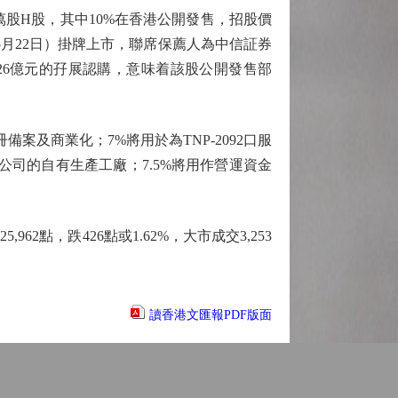
萬股H股，其中10%在香港公開發售，招股價
五（5月22日）掛牌上市，聯席保薦人為中信証券
26億元的孖展認購，意味着該股公開發售部
案及商業化；7%將用於為TNP-2092口服
設公司的自有生產工廠；7.5%將用作營運資金
，跌426點或1.62%，大市成交3,253
讀香港文匯報PDF版面