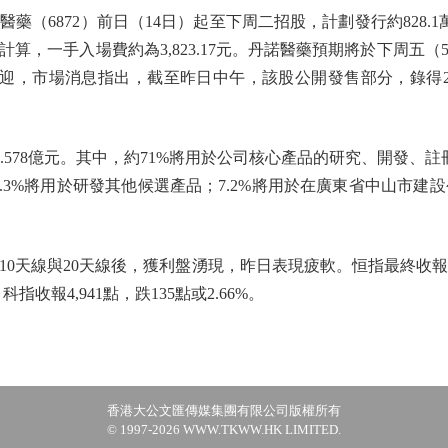
6872）前日（14日）起至下周二招股，計劃發行約828.1
0股計算，一手入場費約為3,823.17元。丹諾醫藥預期將於下周
歡迎，市場消息指出，截至昨日中午，該股公開發售部分，錄得
78億元。其中，約71%將用於公司核心產品的研究、開發、註冊備
；7.3%將用於研發其他候選產品；7.2%將用於在廣東省中山市建
與20天線後，獲利盤湧現，昨日表現疲軟。恒指最終收報25,962點
科指收報4,941點，跌135點或2.66%。
香港大公文匯傳媒集團有限公司版權所有
© 1997-2026 WWW.TKWW.HK LIMITED.