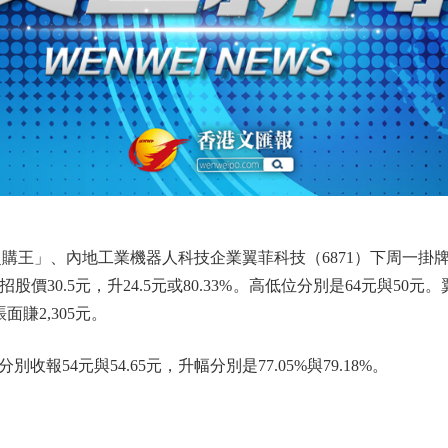
王」、內地工業機器人科技企業翼菲科技（6871）下周一掛
30.5元，升24.5元或80.33%。高低位分別是64元與50元。翼
面賺2,305元。
4元與54.65元，升幅分別是77.05%與79.18%。