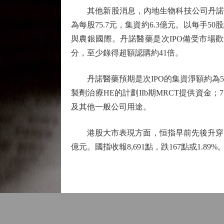
其他新股消息，內地生物科技公司丹諾醫藥（
為每股75.7元，集資約6.3億元。以每手5
與農銀國際。丹諾醫藥是次IPO備受市場
分，至少錄得超額認購約41倍。
丹諾醫藥預期是次IPO的集資淨額約為5.5
製劑治療HE的計劃IIb期MRCT提供資金
及其他一般公司用途。
港股大市表現方面，恒指早前先後升穿10天線
億元。國指收報8,691點，跌167點或1.89%。