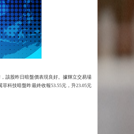
牌，該股昨日暗盤價表現良好。據輝立交易場
菲科技暗盤昨最終收報53.55元，升23.05元