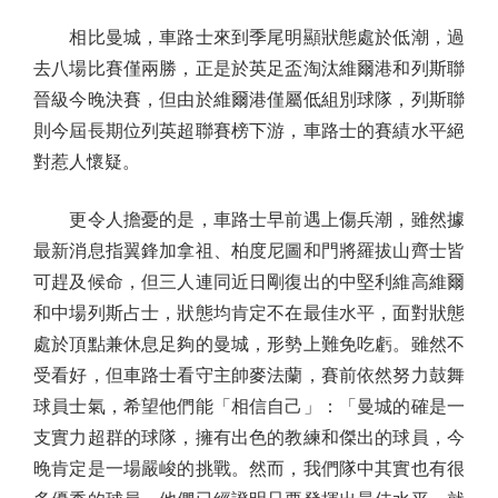
相比曼城，車路士來到季尾明顯狀態處於低潮，過
去八場比賽僅兩勝，正是於英足盃淘汰維爾港和列斯聯
晉級今晚決賽，但由於維爾港僅屬低組別球隊，列斯聯
則今屆長期位列英超聯賽榜下游，車路士的賽績水平絕
對惹人懷疑。
更令人擔憂的是，車路士早前遇上傷兵潮，雖然據
最新消息指翼鋒加拿祖、柏度尼圖和門將羅拔山齊士皆
可趕及候命，但三人連同近日剛復出的中堅利維高維爾
和中場列斯占士，狀態均肯定不在最佳水平，面對狀態
處於頂點兼休息足夠的曼城，形勢上難免吃虧。雖然不
受看好，但車路士看守主帥麥法蘭，賽前依然努力鼓舞
球員士氣，希望他們能「相信自己」：「曼城的確是一
支實力超群的球隊，擁有出色的教練和傑出的球員，今
晚肯定是一場嚴峻的挑戰。然而，我們隊中其實也有很