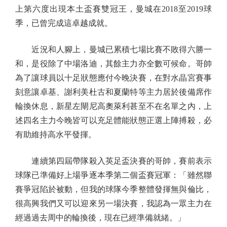
上第六度出現本土盃賽雙冠王，曼城在2018至2019球
季，已曾完成這卓越成就。
近況和人腳上，曼城已累積七場比賽不敗得六勝一
和，是役除了中場洛迪，其餘主力亦全數可候命。哥帥
為了讓球員以十足狀態應付今晚決賽，在對水晶宮賽事
刻意讓卓基、謝利美杜古和夏蘭特等主力居於後備席作
輪換休息，新星左閘尼高奧萊利甚至不在名單之內，上
述四名主力今晚皆可以充足體能狀態正選上陣搏殺，必
有助維持高水平發揮。
連續第四屆帶隊殺入英足盃決賽的哥帥，賽前表示
球隊已準備好上場爭逐本季第二個盃賽冠軍：「雖然聯
賽爭冠陷於被動，但我的球隊今季整體發揮無與倫比，
很高興我們又可以迎來另一場決賽，我認為一眾主力在
經過過去周中的輪換後，現在已經準備就緒。」