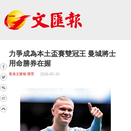
力爭成為本土盃賽雙冠王 曼城將士
用命勝券在握
2026-05-16
香港文匯報 體育