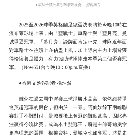
●車路士將依靠彭馬策動攻勢。 資料圖片
2025至2026球季英格蘭足總盃決賽將於今晚10時在
溫布萊球場上演，由「藍戰士」車路士與「藍月亮」曼
城爭逐冠軍。「藍月亮」論牌面肯定秤先，球隊近年面
對車路士在往績上亦佔盡上風，加上隊內主力上場皆獲
得輪換養足體力，有力協助球隊捧走本季第二個盃賽冠
軍。（Now651台今晚10：00p.m.直播）
●香港文匯報記者 楊浩然
雖然在過去周中聯賽三球淨勝水晶宮，依然維持爭
逐英超冠軍的機會，但由於「一哥」阿仙奴餘下兩輪聯
賽對手不難對付，曼城要後上奪冠的難度甚高，因此專
注贏得今晚比賽，成為本土雙冠王，將是主帥哥迪奧拿
更為理想的選擇。根據資料，曼城今晚如奪冠，將是史