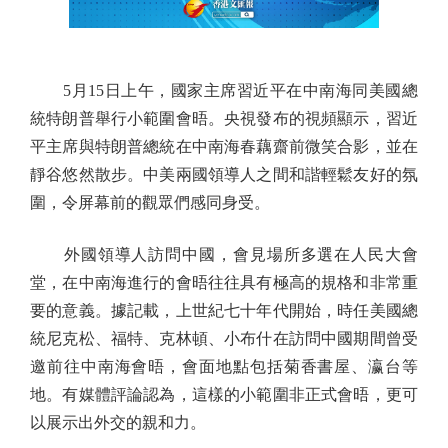
5月15日上午，國家主席習近平在中南海同美國總
統特朗普舉行小範圍會晤。央視發布的視頻顯示，習近
平主席與特朗普總統在中南海春藕齋前微笑合影，並在
靜谷悠然散步。中美兩國領導人之間和諧輕鬆友好的氛
圍，令屏幕前的觀眾們感同身受。
外國領導人訪問中國，會見場所多選在人民大會
堂，在中南海進行的會晤往往具有極高的規格和非常重
要的意義。據記載，上世紀七十年代開始，時任美國總
統尼克松、福特、克林頓、小布什在訪問中國期間曾受
邀前往中南海會晤，會面地點包括菊香書屋、瀛台等
地。有媒體評論認為，這樣的小範圍非正式會晤，更可
以展示出外交的親和力。