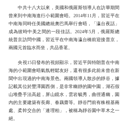
中共十八大以來，美國和俄羅斯領導人在訪華期間
曾來到中南海進行小範圍會晤。2014年11月，習近平在
中南海同時任美國總統奧巴馬舉行會晤，「瀛台夜話」
成為彼時中美之間的一段佳話。2024年5月，俄羅斯總
統普京訪問中國，習近平在中南海瀛台橋前迎接普京，
兩國元首臨水而坐，共品香茗。
央視15日發布的視頻顯示，習近平與特朗普在中南
海的小範圍會晤氣氛輕鬆友好，還有很多此前未曾在新
聞中出現過的中南海景色。兩國領導人散步的靜谷，據
記載其位於豐澤園西側，是非常幽靜的園中園，湖石假
山堆疊手法高超，屏山鏡水，雲岩毓秀，曲徑通幽，園
內的主要建築有長廊、春藕齋等。靜谷門前有株根基兩
處、柔幹交合的「連理柏」，被稱為靜谷園中草木之一
絕。