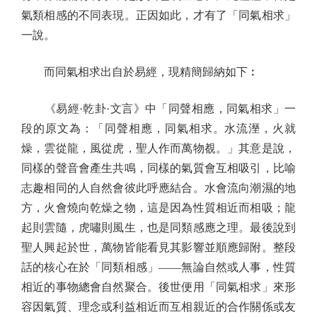
氣類相感的不同表現。正因如此，才有了「同氣相求」
一說。
而同氣相求出自於易經，現精簡歸納如下︰
《易經·乾卦·文言》中「同聲相應，同氣相求」一
段的原文為：「同聲相應，同氣相求。水流溼，火就
燥，雲從龍，風從虎，聖人作而萬物覩。」其意是說，
同樣的聲音會產生共鳴，同樣的氣質會互相吸引，比喻
志趣相同的人自然會彼此呼應結合。水會流向潮濕的地
方，火會燒向乾燥之物，這是因為性質相近而相吸；龍
起則雲隨，虎嘯則風生，也是同類感應之理。最後說到
聖人興起於世，萬物皆能看見其影響並順應歸附。整段
話的核心在於「同類相感」——無論自然或人事，性質
相近的事物總會自然聚合。後世便用「同氣相求」來形
容因氣質、理念或利益相近而互相親近的合作關係或友