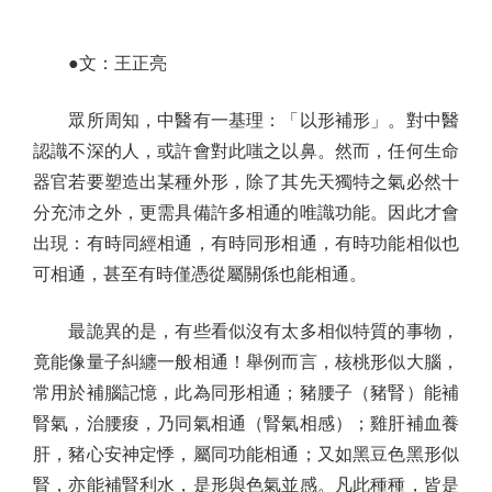
●文：王正亮
眾所周知，中醫有一基理：「以形補形」。對中醫
認識不深的人，或許會對此嗤之以鼻。然而，任何生命
器官若要塑造出某種外形，除了其先天獨特之氣必然十
分充沛之外，更需具備許多相通的唯識功能。因此才會
出現：有時同經相通，有時同形相通，有時功能相似也
可相通，甚至有時僅憑從屬關係也能相通。
最詭異的是，有些看似沒有太多相似特質的事物，
竟能像量子糾纏一般相通！舉例而言，核桃形似大腦，
常用於補腦記憶，此為同形相通；豬腰子（豬腎）能補
腎氣，治腰痠，乃同氣相通（腎氣相感）；雞肝補血養
肝，豬心安神定悸，屬同功能相通；又如黑豆色黑形似
腎，亦能補腎利水，是形與色氣並感。凡此種種，皆是