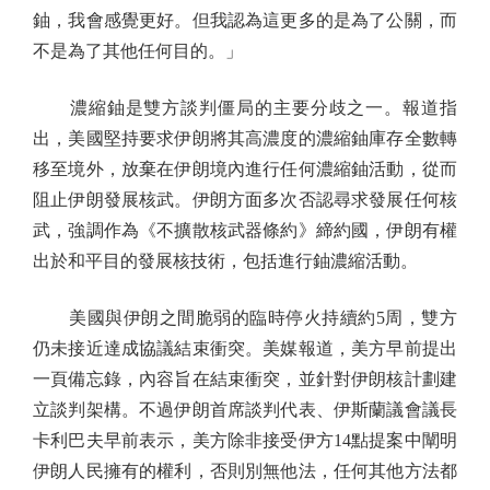
鈾，我會感覺更好。但我認為這更多的是為了公關，而
不是為了其他任何目的。」
濃縮鈾是雙方談判僵局的主要分歧之一。報道指
出，美國堅持要求伊朗將其高濃度的濃縮鈾庫存全數轉
移至境外，放棄在伊朗境內進行任何濃縮鈾活動，從而
阻止伊朗發展核武。伊朗方面多次否認尋求發展任何核
武，強調作為《不擴散核武器條約》締約國，伊朗有權
出於和平目的發展核技術，包括進行鈾濃縮活動。
美國與伊朗之間脆弱的臨時停火持續約5周，雙方
仍未接近達成協議結束衝突。美媒報道，美方早前提出
一頁備忘錄，內容旨在結束衝突，並針對伊朗核計劃建
立談判架構。不過伊朗首席談判代表、伊斯蘭議會議長
卡利巴夫早前表示，美方除非接受伊方14點提案中闡明
伊朗人民擁有的權利，否則別無他法，任何其他方法都