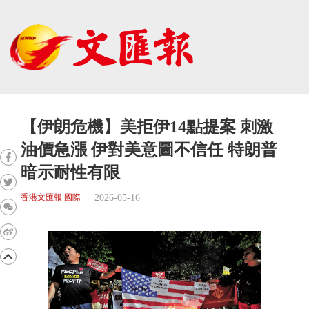
【伊朗危機】美拒伊14點提案 刺激
油價急漲 伊對美意圖不信任 特朗普
暗示耐性有限
2026-05-16
香港文匯報 國際