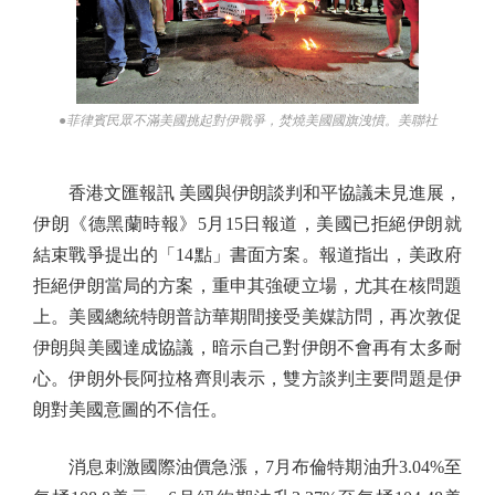
●菲律賓民眾不滿美國挑起對伊戰爭，焚燒美國國旗洩憤。美聯社
香港文匯報訊 美國與伊朗談判和平協議未見進展，
伊朗《德黑蘭時報》5月15日報道，美國已拒絕伊朗就
結束戰爭提出的「14點」書面方案。報道指出，美政府
拒絕伊朗當局的方案，重申其強硬立場，尤其在核問題
上。美國總統特朗普訪華期間接受美媒訪問，再次敦促
伊朗與美國達成協議，暗示自己對伊朗不會再有太多耐
心。伊朗外長阿拉格齊則表示，雙方談判主要問題是伊
朗對美國意圖的不信任。
消息刺激國際油價急漲，7月布倫特期油升3.04%至