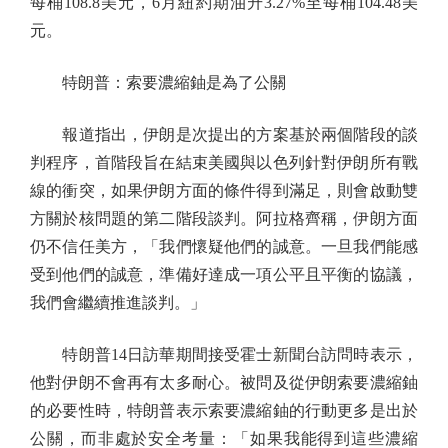
每桶108.8美元，6月紐約期油升3.27%至每桶104.48美
元。
特朗普：索要濃縮鈾是為了公關
報道指出，伊朗是次提出的方案基於兩個階段的談
判程序，首階段旨在結束美國與以色列針對伊朗所有戰
線的衝突，如果伊朗方面的條件得到滿足，則會啟動雙
方關於核問題的第二階段談判。阿拉格齊稱，伊朗方面
仍不信任美方，「我們懷疑他們的誠意。一旦我們能感
受到他們的誠意，準備好達成一項公平且平衡的協議，
我們會繼續推進談判。」
特朗普14日訪華期間接受霍士新聞台訪問時表示，
他對伊朗不會再有太多耐心。被問及從伊朗索要濃縮鈾
的必要性時，特朗普表示索要濃縮鈾的行動更多是出於
公關，而非處於安全考量：「如果我能得到這些濃縮