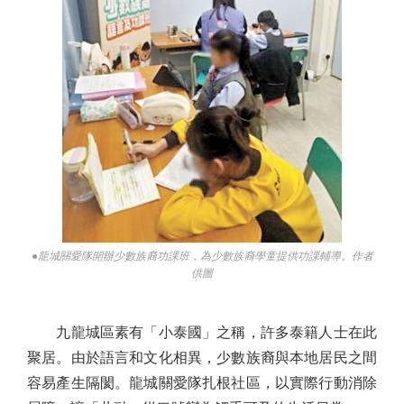
●龍城關愛隊開辦少數族裔功課班，為少數族裔學童提供功課輔導。作者
供圖
九龍城區素有「小泰國」之稱，許多泰籍人士在此
聚居。由於語言和文化相異，少數族裔與本地居民之間
容易產生隔閡。龍城關愛隊扎根社區，以實際行動消除