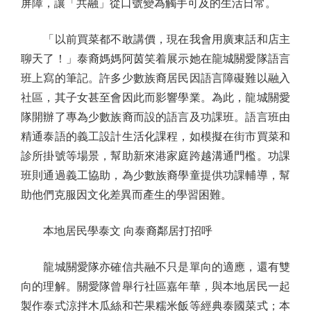
屏障，讓「共融」從口號變為觸手可及的生活日常。
「以前買菜都不敢講價，現在我會用廣東話和店主
聊天了！」泰裔媽媽阿茵笑着展示她在龍城關愛隊語言
班上寫的筆記。許多少數族裔居民因語言障礙難以融入
社區，其子女甚至會因此而影響學業。為此，龍城關愛
隊開辦了專為少數族裔而設的語言及功課班。語言班由
精通泰語的義工設計生活化課程，如模擬在街市買菜和
診所掛號等場景，幫助新來港家庭跨越溝通門檻。功課
班則通過義工協助，為少數族裔學童提供功課輔導，幫
助他們克服因文化差異而產生的學習困難。
本地居民學泰文 向泰裔鄰居打招呼
龍城關愛隊亦確信共融不只是單向的適應，還有雙
向的理解。關愛隊曾舉行社區嘉年華，與本地居民一起
製作泰式涼拌木瓜絲和芒果糯米飯等經典泰國菜式；本