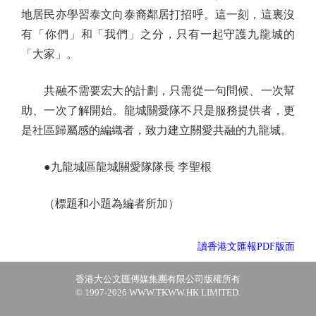
地居民亦學習泰文向泰裔鄰居打招呼。這一刻，這裏沒
有「你們」和「我們」之分，只有一起守護九龍城的
「大家」。
共融不需要宏大的計劃，只需從一句問候、一次幫
助、一次了解開始。龍城關愛隊不只是服務提供者，更
是社區歸屬感的編織者，致力建立關愛共融的九龍城。
●九龍城區龍城關愛隊隊長 李聖根
（標題和小題為編者所加）
讀香港文匯報PDF版面
香港大公文匯傳媒集團有限公司版權所有
© 1997-2026 WWW.TKWW.HK LIMITED.