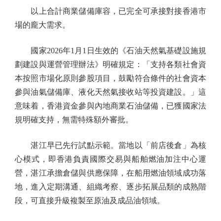
以上合計商業儲備庫容，已完全可承接對接香港市
場的龐大需求。
國家2026年1月1日生效的《石油天然氣基礎設施規
劃建設與運營管理辦法》明確規定：「支持各類社會資
本按照市場化原則參股項目，鼓勵符合條件的社會資本
參與油氣儲備庫、液化天然氣接收站等投資建設。」這
意味着，香港資金參與內地商業石油儲備，已獲國家法
規明確支持，無需特殊額外審批。
湛江早已先行試點示範。當地以「前店後倉」為核
心模式，即香港負責國際交易與船舶燃油加注中心運
營，湛江承擔倉儲與供應保障，在船用燃油領域成功落
地，進入定期溝通、組織考察、逐步拓展品類的成熟階
段，可直接升級複製至原油及成品油領域。