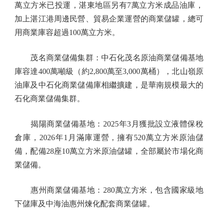
萬立方米已投運，湛東地區另有7萬立方米成品油庫，
加上湛江港周邊民營、貿易企業運營的商業儲罐，總可
用商業庫容超過100萬立方米。
茂名商業儲備集群：中石化茂名原油商業儲備基地
庫容達400萬噸級（約2,800萬至3,000萬桶），北山嶺原
油庫及中石化商業儲備庫相繼擴建，是華南規模最大的
石化商業儲備集群。
揭陽商業儲備基地：2025年3月獲批設立液體保稅
倉庫，2026年1月滿庫運營，擁有520萬立方米原油儲
備，配備28座10萬立方米原油儲罐，全部屬於市場化商
業儲備。
惠州商業儲備基地：280萬立方米，包含國家級地
下儲庫及中海油惠州煉化配套商業儲罐。