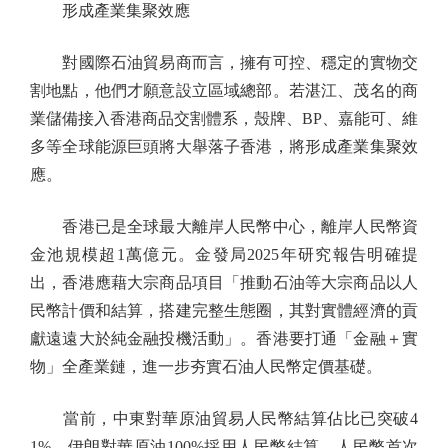
形成產業集聚效應
對國際石油貿易商而言，擁有可控、穩定的實物交
割地點，他們才願意設立區域總部。若湛江、茂名的商
業儲備接入香港商品交割體系，殼牌、BP、嘉能可、維
多等全球能源巨頭將大舉落子香港，將形成產業集聚效
應。
香港已是全球最大離岸人民幣中心，離岸人民幣資
金池規模超1萬億元。金發局2025年研究報告明確提
出，香港應藉大宗商品項目「推動石油等大宗商品以人
民幣計價和結算，搭建完整生態圈，其對實體經濟的貢
獻遠遠大於純金融投機活動」。香港要打通「金融＋實
物」全產業鏈，進一步夯實石油人民幣定價基礎。
當前，中東對華原油貿易人民幣結算佔比已突破4
1%，伊朗對華原油100%採用人民幣結算，人民幣首次