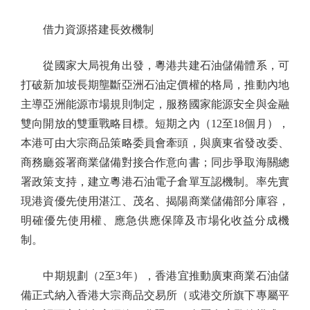
借力資源搭建長效機制
從國家大局視角出發，粵港共建石油儲備體系，可
打破新加坡長期壟斷亞洲石油定價權的格局，推動內地
主導亞洲能源市場規則制定，服務國家能源安全與金融
雙向開放的雙重戰略目標。短期之內（12至18個月），
本港可由大宗商品策略委員會牽頭，與廣東省發改委、
商務廳簽署商業儲備對接合作意向書；同步爭取海關總
署政策支持，建立粵港石油電子倉單互認機制。率先實
現港資優先使用湛江、茂名、揭陽商業儲備部分庫容，
明確優先使用權、應急供應保障及市場化收益分成機
制。
中期規劃（2至3年），香港宜推動廣東商業石油儲
備正式納入香港大宗商品交易所（或港交所旗下專屬平