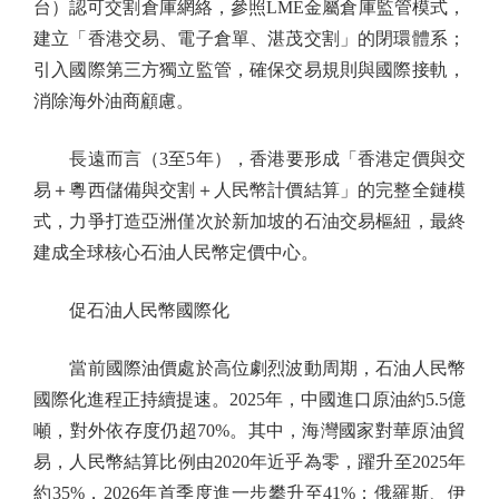
台）認可交割倉庫網絡，參照LME金屬倉庫監管模式，
建立「香港交易、電子倉單、湛茂交割」的閉環體系；
引入國際第三方獨立監管，確保交易規則與國際接軌，
消除海外油商顧慮。
長遠而言（3至5年），香港要形成「香港定價與交
易＋粵西儲備與交割＋人民幣計價結算」的完整全鏈模
式，力爭打造亞洲僅次於新加坡的石油交易樞紐，最終
建成全球核心石油人民幣定價中心。
促石油人民幣國際化
當前國際油價處於高位劇烈波動周期，石油人民幣
國際化進程正持續提速。2025年，中國進口原油約5.5億
噸，對外依存度仍超70%。其中，海灣國家對華原油貿
易，人民幣結算比例由2020年近乎為零，躍升至2025年
約35%，2026年首季度進一步攀升至41%；俄羅斯、伊