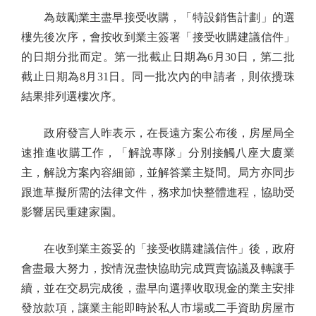
為鼓勵業主盡早接受收購，「特設銷售計劃」的選
樓先後次序，會按收到業主簽署「接受收購建議信件」
的日期分批而定。第一批截止日期為6月30日，第二批
截止日期為8月31日。同一批次內的申請者，則依攪珠
結果排列選樓次序。
政府發言人昨表示，在長遠方案公布後，房屋局全
速推進收購工作，「解說專隊」分別接觸八座大廈業
主，解說方案內容細節，並解答業主疑問。局方亦同步
跟進草擬所需的法律文件，務求加快整體進程，協助受
影響居民重建家園。
在收到業主簽妥的「接受收購建議信件」後，政府
會盡最大努力，按情況盡快協助完成買賣協議及轉讓手
續，並在交易完成後，盡早向選擇收取現金的業主安排
發放款項，讓業主能即時於私人市場或二手資助房屋市