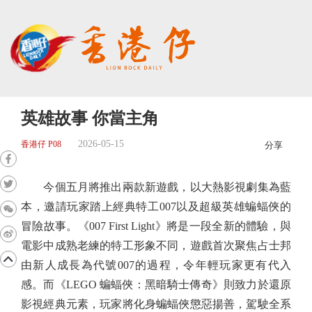
英雄故事 你當主角
2026-05-15
香港仔 P08
分享
今個五月將推出兩款新遊戲，以大熱影視劇集為藍
本，邀請玩家踏上經典特工007以及超級英雄蝙蝠俠的
冒險故事。《007 First Light》將是一段全新的體驗，與
電影中成熟老練的特工形象不同，遊戲首次聚焦占士邦
由新人成長為代號007的過程，令年輕玩家更有代入
感。而《LEGO 蝙蝠俠：黑暗騎士傳奇》則致力於還原
影視經典元素，玩家將化身蝙蝠俠懲惡揚善，駕駛全系