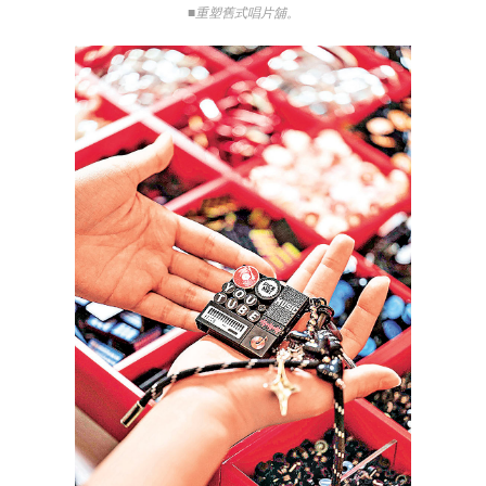
■重塑舊式唱片舖。