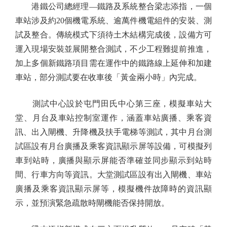
港鐵公司總經理—鐵路及系統整合梁志添指，一個
車站涉及約20個機電系統、逾萬件機電組件的安裝、測
試及整合。傳統模式下須待土木結構完成後，設備方可
運入現場安裝並展開整合測試，不少工程難提前推進，
加上多個新鐵路項目需在運作中的鐵路線上延伸和加建
車站，部分測試要在收車後「黃金兩小時」內完成。
測試中心設於屯門田氏中心第三座，模擬車站大
堂、月台及車站控制室運作，涵蓋車站廣播、乘客資
訊、出入閘機、升降機及扶手電梯等測試，其中月台測
試區設有月台廣播及乘客資訊顯示屏等設備，可模擬列
車到站時，廣播與顯示屏能否準確並同步顯示到站時
間、行車方向等資訊。大堂測試區設有出入閘機、車站
廣播及乘客資訊顯示屏等，模擬機件故障時的資訊顯
示，並預演緊急疏散時閘機能否保持開放。