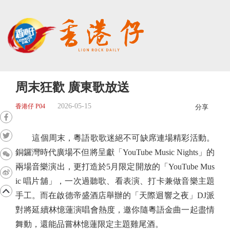
周末狂歡 廣東歌放送
2026-05-15
香港仔 P04
分享
這個周末，粵語歌歌迷絕不可缺席連場精彩活動。
銅鑼灣時代廣場不但將呈獻「YouTube Music Nights」的
兩場音樂演出，更打造於5月限定開放的「YouTube Mus
ic 唱片舖」，一次過聽歌、看表演、打卡兼做音樂主題
手工。而在啟德帝盛酒店舉辦的「天際迴響之夜」DJ派
對將延續林憶蓮演唱會熱度，邀你隨粵語金曲一起盡情
舞動，還能品嘗林憶蓮限定主題雞尾酒。