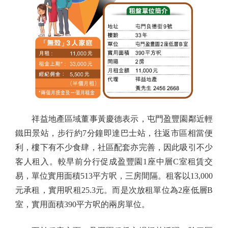
祥益地產區域董事黃慶德表示，屯門盈豐園鄰近輕
鐵田景站，步行約7分鐘即達巴士站，往返市區相當便
利，樓下有不少食肆，社區配套亦完善，因此吸引不少
客人租入。較早前分行促成盈豐園1座中層C室租賃交
易，單位實用面積513平方呎，三房間隔。租客以13,000
元承租，實用呎租25.3元。而是次放租單位為2座低層B
室，實用面積390平方呎的兩房單位。