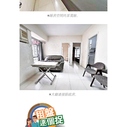
■睡房空間尚算寬敞。
■大廳連接眼鏡房。