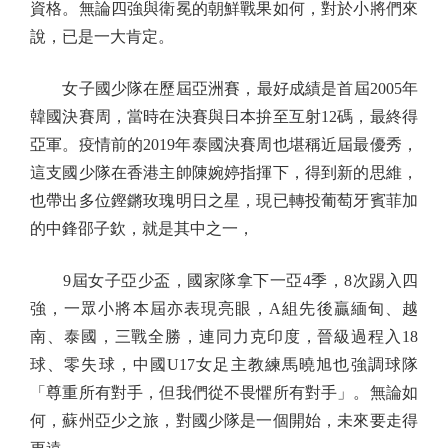
資格。無論四強與衛冕的朝鮮戰果如何，對於小將們來
說，已是一大肯定。
女子國少隊在歷屆亞洲賽，最好成績是首屆2005年
韓國決賽周，當時在決賽與日本拚至互射12碼，最終得
亞軍。疫情前的2019年泰國決賽周也堪稱近屆最優秀，
這支國少隊在香港主帥陳婉婷指揮下，得到新的思維，
也帶出多位鏗鏘玫瑰明日之星，現已轉投葡萄牙賓菲加
的中鋒邵子欽，就是其中之一，
9屆女子亞少盃，國家隊拿下一亞4季，8次踢入四
強，一眾小將本屆亦表現亮眼，A組先後贏緬甸、越
南、泰國，三戰全勝，連同力克印度，晉級過程入18
球、零失球，中國U17女足主教練馬曉旭也強調球隊
「尊重所有對手，但我們從不畏懼所有對手」。無論如
何，蘇州亞少之旅，對國少隊是一個開始，未來要走得