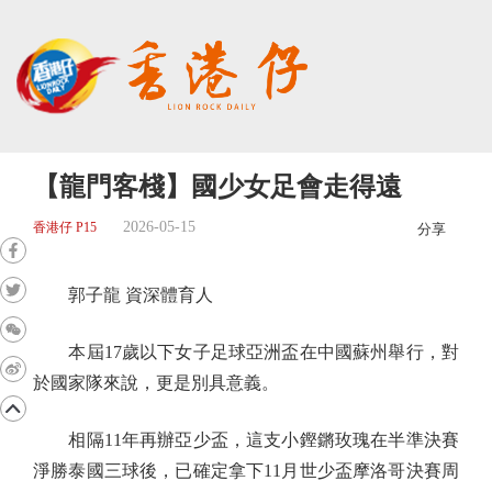
【龍門客棧】國少女足會走得遠
2026-05-15
香港仔 P15
分享
郭子龍 資深體育人
本屆17歲以下女子足球亞洲盃在中國蘇州舉行，對
於國家隊來說，更是別具意義。
相隔11年再辦亞少盃，這支小鏗鏘玫瑰在半準決賽
淨勝泰國三球後，已確定拿下11月世少盃摩洛哥決賽周