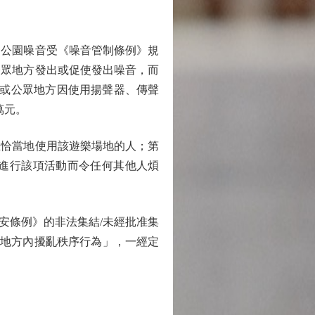
公園噪音受《噪音管制條例》規
公眾地方發出或促使發出噪音，而
所或公眾地方因使用揚聲器、傳聲
萬元。
恰當地使用該遊樂場地的人；第
處進行該項活動而令任何其他人煩
安條例》的非法集結/未經批准集
眾地方內擾亂秩序行為」，一經定