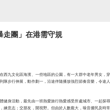
暴走團」在港需守規
西九文化區海濱、一些地區的公園，有一大群中老年男女，穿
列隊步行伸展，動作劃一，沿途伴隨播放強烈節奏音樂，令途
健身活動，最先由一班熱愛旅行熱愛感受所處城市、一起探尋
，練意志；交朋友，開視野。但由於人數龐大，噪音擾民及時