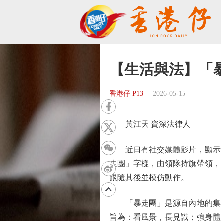
【生活與法】「
香港仔 P13
2026-05-15
黃江天 資深法律人
近日有社交媒體影片，顯示在
走團」字樣，由領隊持旗帶領，
跟隨其後並模仿動作。
「暴走團」是源自內地的集體
旨為：看風景，長見識；強身體