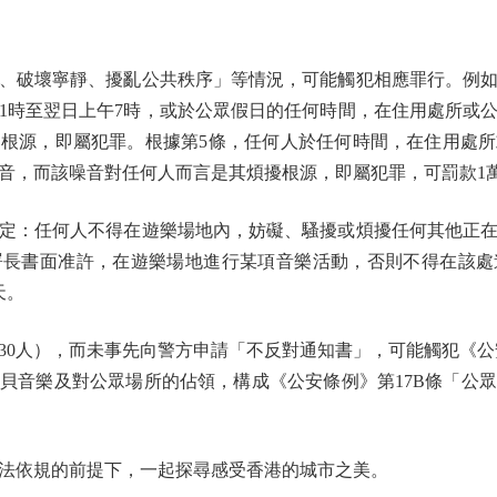
破壞寧靜、擾亂公共秩序」等情況，可能觸犯相應罪行。例如
11時至翌日上午7時，或於公眾假日的任何時間，在住用處所或
根源，即屬犯罪。根據第5條，任何人於任何時間，在住用處
音，而該噪音對任何人而言是其煩擾根源，即屬犯罪，可罰款1
定：任何人不得在遊樂場地內，妨礙、騷擾或煩擾任何其他正在
署長書面准許，在遊樂場地進行某項音樂活動，否則不得在該
天。
人），而未事先向警方申請「不反對通知書」，可能觸犯《公
貝音樂及對公眾場所的佔領，構成《公安條例》第17B條「公
。
依規的前提下，一起探尋感受香港的城市之美。