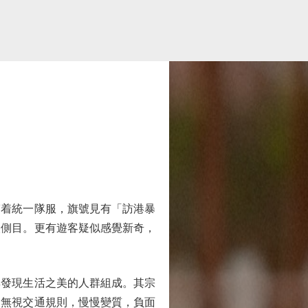
着統一隊服，旗號見有「訪港暴
人側目。更有遊客疑似感覺新奇，
發現生活之美的人群組成。其宗
常無視交通規則，慢慢變質，負面