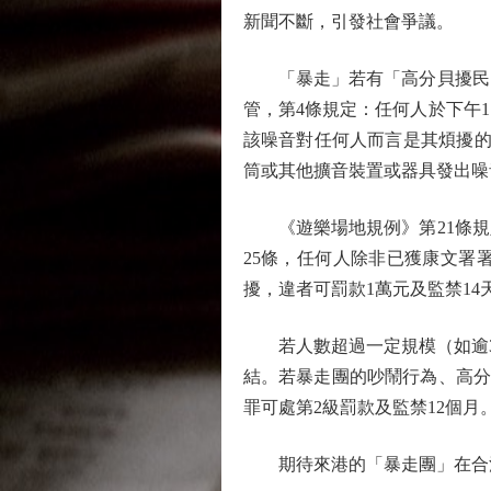
新聞不斷，引發社會爭議。
「暴走」若有「高分貝擾民、
管，第4條規定：任何人於下午
該噪音對任何人而言是其煩擾的
筒或其他擴音裝置或器具發出噪
《遊樂場地規例》第21條規
25條，任何人除非已獲康文署
擾，違者可罰款1萬元及監禁14
若人數超過一定規模（如逾30
結。若暴走團的吵鬧行為、高分
罪可處第2級罰款及監禁12個月
期待來港的「暴走團」在合法