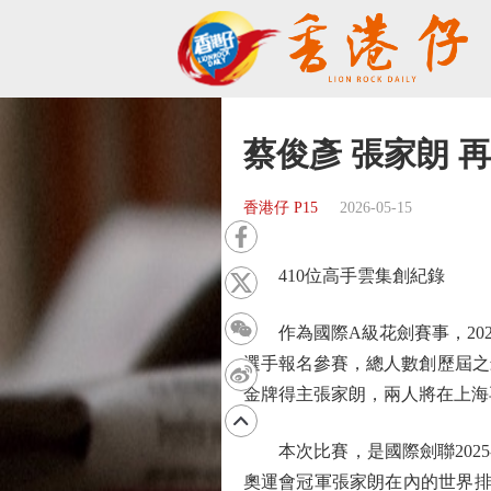
蔡俊彥 張家朗 
香港仔 P15
2026-05-15
410位高手雲集創紀錄
作為國際A級花劍賽事，202
選手報名參賽，總人數創歷屆之
金牌得主張家朗，兩人將在上海
本次比賽，是國際劍聯2025-
奧運會冠軍張家朗在內的世界排名