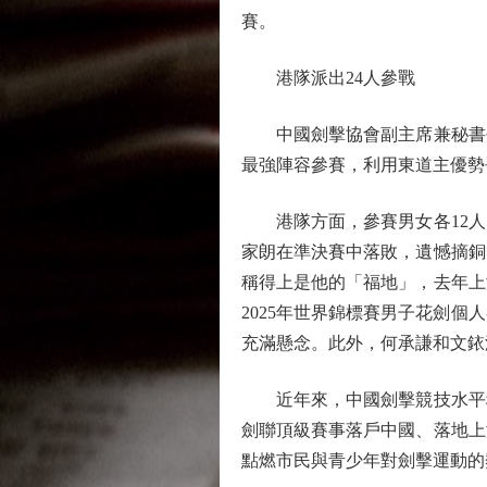
賽。
港隊派出24人參戰
中國劍擊協會副主席兼秘書長
最強陣容參賽，利用東道主優勢
港隊方面，參賽男女各12人，
家朗在準決賽中落敗，遺憾摘銅
稱得上是他的「福地」，去年上
2025年世界錦標賽男子花劍
充滿懸念。此外，何承謙和文銥
近年來，中國劍擊競技水平穩
劍聯頂級賽事落戶中國、落地上
點燃市民與青少年對劍擊運動的