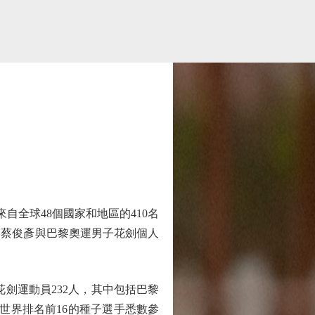
全球48個國家和地區的410名
」蔡俊彥與巴黎奧運男子花劍個人
花劍運動員232人，其中包括巴黎
，世界排名前16的種子選手悉數參