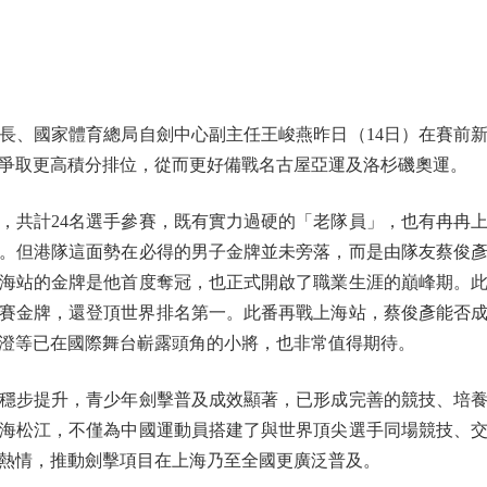
、國家體育總局自劍中心副主任王峻燕昨日（14日）在賽前新
爭取更高積分排位，從而更好備戰名古屋亞運及洛杉磯奧運。
共計24名選手參賽，既有實力過硬的「老隊員」，也有冉冉
。但港隊這面勢在必得的男子金牌並未旁落，而是由隊友蔡俊
海站的金牌是他首度奪冠，也正式開啟了職業生涯的巔峰期。
個人賽金牌，還登頂世界排名第一。此番再戰上海站，蔡俊彥能否
澄等已在國際舞台嶄露頭角的小將，也非常值得期待。
步提升，青少年劍擊普及成效顯著，已形成完善的競技、培養
海松江，不僅為中國運動員搭建了與世界頂尖選手同場競技、
熱情，推動劍擊項目在上海乃至全國更廣泛普及。