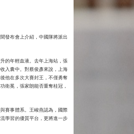
聞發布會上介紹，中國隊將派出
上升的年輕血液。去年上海站，張
彥收入囊中。對蔡俊彥來說，上海
此後他在多次大賽封王，不僅勇奪
成功衛冕，張家朗能否重奪桂冠，
與賽事體系。王峻燕認為，國際
交流學習的優質平台，更將進一步