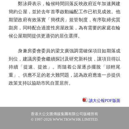
鄭泳舜表示，輪候時間回落反映政府近年加速興建
簡約公屋，並於去年首季啟動編配工作已初見成效。他
期望政府有效落實「簡樸房」規管制度，有序取締劣質
劏房，同時配合過渡性房屋政策，為有需要的家庭在輪
候公屋期間提供更適切的居住選擇。
身兼房委會委員的梁文廣強調需確保項目如期落成
到位，建議房委會繼續探討及研究新科技，讓項目得以
持續「提速、提效」。而隨着公屋逐步擺脫「頭輕尾
重」、供應不足的老大難問題，認為政府應進一步提供
政策支持以協助市民自置居所。
讀大公報PDF版面
香港大公文匯傳媒集團有限公司版權所有
© 1997-2026 WWW.TKWW.HK LIMITED.