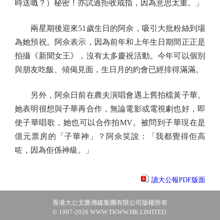
時送嘅？）秘密！亦試過拒收戒指，因為意思太重。」
兩星期後迎來51歲生日的阿佘，吸引大批粉絲到場
為她預祝。阿佘表示，因為前年和上年生日期間正正是
拍攝《新聞女王》，沒有太多慶祝活動。今年可以個別
與朋友吃飯、傾偈見面，生日月的約會已經排得滿滿。
另外，阿佘日前在農夫演唱會遇上舊拍檔黃子華。
她表明很想與子華再合作，無論電影或電視劇也好，即
使子華唱歌，她也可以合作拍MV。被問到子華現在是
億元票房的「子華神」？阿佘笑說：「我都覺得佢高
咗，因為佢係神級。」
讀大公報PDF版面
香港大公文匯傳媒集團有限公司版權所有
© 1997-2026 WWW.TKWW.HK LIMITED.