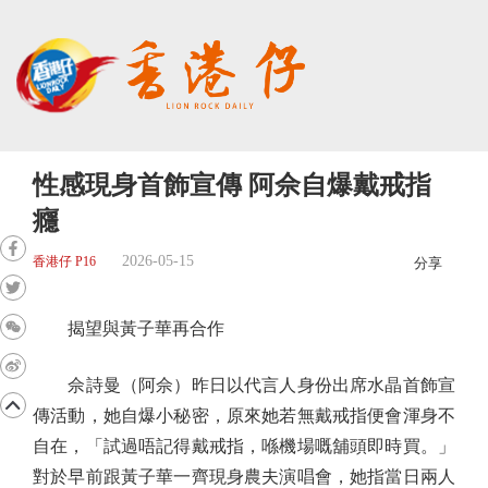
性感現身首飾宣傳 阿佘自爆戴戒指
癮
2026-05-15
香港仔 P16
分享
揭望與黃子華再合作
佘詩曼（阿佘）昨日以代言人身份出席水晶首飾宣
傳活動，她自爆小秘密，原來她若無戴戒指便會渾身不
自在，「試過唔記得戴戒指，喺機場嘅舖頭即時買。」
對於早前跟黃子華一齊現身農夫演唱會，她指當日兩人