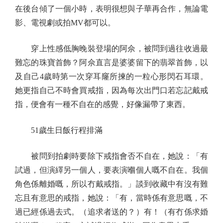
在後台傾了一個小時，表明很想與子華再合作，無論電
影、電視劇或拍MV都可以。
穿上性感低胸晚裝登場的阿佘，被問到過往收過最
難忘的珠寶首飾？阿佘直言是婆婆留下的翡翠首飾，以
及自己4歲時第一次穿耳窿所揀的一粒心形閃石耳環。
她更指自己不時會買戒指，因為每次出門口若忘記戴戒
指，便會有一種不自在的感覺，好像漏帶了東西。
51歲生日飯行程排滿
被問到拍劇時要除下戒指會否不自在，她說：「有
試過，但演繹另一個人，要表演嗰個人嘅不自在。我個
角色係離婚嘅，所以冇戴戒指。」談到收藏中有沒有難
忘且有意思的戒指，她說：「有，當時係有意思嘅，不
過已經係過去式。（追求者送的？）有！（有冇係求婚