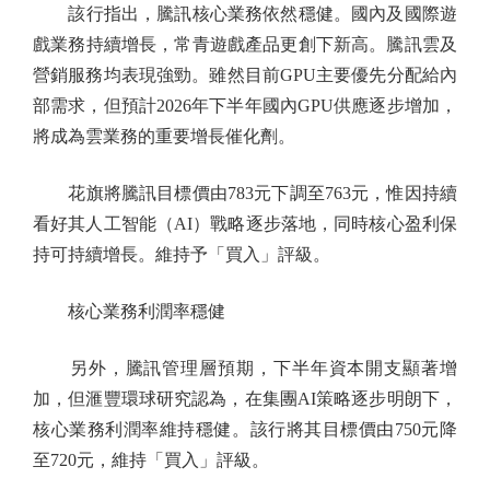
該行指出，騰訊核心業務依然穩健。國內及國際遊
戲業務持續增長，常青遊戲產品更創下新高。騰訊雲及
營銷服務均表現強勁。雖然目前GPU主要優先分配給內
部需求，但預計2026年下半年國內GPU供應逐步增加，
將成為雲業務的重要增長催化劑。
花旗將騰訊目標價由783元下調至763元，惟因持續
看好其人工智能（AI）戰略逐步落地，同時核心盈利保
持可持續增長。維持予「買入」評級。
核心業務利潤率穩健
另外，騰訊管理層預期，下半年資本開支顯著增
加，但滙豐環球研究認為，在集團AI策略逐步明朗下，
核心業務利潤率維持穩健。該行將其目標價由750元降
至720元，維持「買入」評級。