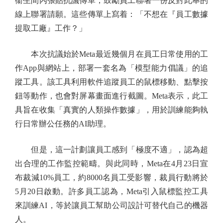
衞生間內張貼抗議傳單，鼓勵員工聯署一份反對此舉的
線上聯署請願。這些傳單上寫着：「不想在『員工數據
提取工廠』工作？」
本次抗議始於Meta最近幾個月在員工日常使用的工
作App與網站上，部署一套名為「模型能力倡議」的追
蹤工具。該工具利用軟件追蹤員工的鼠標移動、點擊按
鈕等動作，也會對屏幕畫面進行截圖。Meta表示，此工
具旨在收集「真實的人類操作數據」，用於訓練能夠執
行日常辦公任務的AI助理。
但是，這一計劃讓員工感到「極度不適」，認為超
出合理的工作監控範疇。與此同時，Meta在4月23日宣
布裁減10%員工，約8000名員工受影響，裁員行動將於
5月20日啟動。許多員工認為，Meta引入鼠標監控工具
來訓練AI，等於讓員工幫助公司設計可替代自己的機器
人。