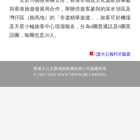
至於10個旅客團安排，香港非物質文化遺產辦事處
與香港旅遊發展局合作，舉辦供遊客參與的深水埗區及
灣仔區（跑馬地）的「非遺精華遊蹤」，旅客可於機場
及天星小輪旅客中心現場報名，分為4團普通話及6團英
語團，每團也是20人。
讀大公報PDF版面
香港大公文匯傳媒集團有限公司版權所有
© 1997-2026 WWW.TKWW.HK LIMITED.