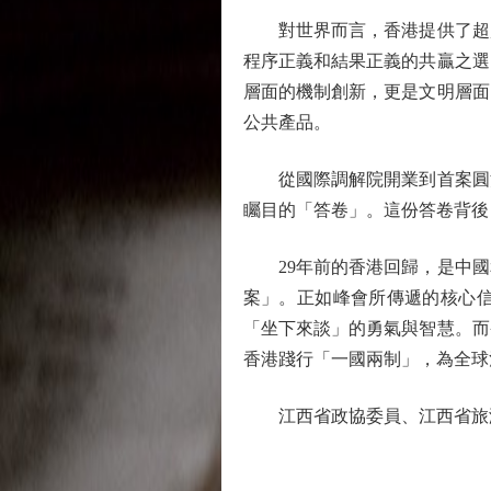
對世界而言，香港提供了超越
程序正義和結果正義的共贏之選
層面的機制創新，更是文明層面
公共產品。
從國際調解院開業到首案圓滿
矚目的「答卷」。這份答卷背後
29年前的香港回歸，是中國
案」。正如峰會所傳遞的核心
「坐下來談」的勇氣與智慧。而
香港踐行「一國兩制」，為全球
江西省政協委員、江西省旅