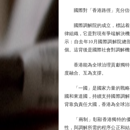
國際對「香港路徑」充分信
國際調解院的成立，標誌着這
律組織，它是對現有爭端解決機
示：自去年10月國際調解院總
個。這背後是國際社會對調解機
香港能為全球治理貢獻獨特力
度融合、互為支撐。
「一國」是國家力量的戰略托
國和東道國，持續支持國際調解
背靠負責任大國，香港為全球治
「兩制」彰顯香港獨特的優勢
性，與調解所需的程序公正和結