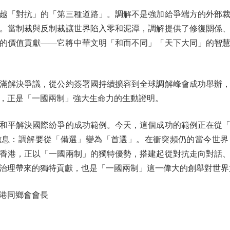
「對抗」的「第三種道路」。調解不是強加給爭端方的外部裁
。當制裁與反制裁讓世界陷入零和泥潭，調解提供了修復關係
的價值貢獻——它將中華文明「和而不同」「天下大同」的智
解決爭議，從公約簽署國持續擴容到全球調解峰會成功舉辦，
，正是「一國兩制」強大生命力的生動證明。
和平解決國際紛爭的成功範例。今天，這個成功的範例正在從「
信息：調解要從「備選」變為「首選」。在衝突頻仍的當今世界
香港，正以「一國兩制」的獨特優勢，搭建起從對抗走向對話
治理帶來的獨特貢獻，也是「一國兩制」這一偉大的創舉對世界
港同鄉會會長