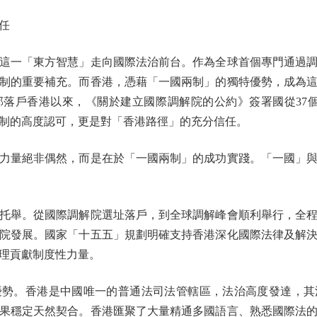
任
一「東方智慧」走向國際法治前台。作為全球首個專門通過調
制的重要補充。而香港，憑藉「一國兩制」的獨特優勢，成為
部落戶香港以來，《關於建立國際調解院的公約》簽署國從37個增
制的高度認可，更是對「香港路徑」的充分信任。
量絕非偶然，而是在於「一國兩制」的成功實踐。「一國」與
舉。從國際調解院選址落戶，到全球調解峰會順利舉行，全程
院發展。國家「十五五」規劃明確支持香港深化國際法律及解
理貢獻制度性力量。
。香港是中國唯一的普通法司法管轄區，法治高度發達，其
果穩定天然契合。香港匯聚了大量精通多國語言、熟悉國際法