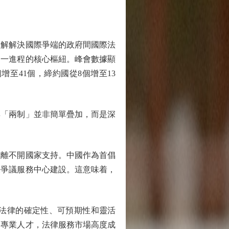
解解決國際爭端的政府間國際法
這一進程的核心樞紐。峰會數據顯
至41個，締約國從8個增至13
「兩制」並非簡單疊加，而是深
離不開國家支持。中國作為首倡
決爭議服務中心建設。這意味着，
法律的確定性、可預期性和靈活
的專業人才，法律服務市場高度成