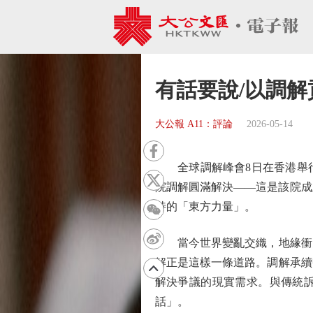
有話要說/以調解
大公報 A11：評論
2026-05-14
全球調解峰會8日在香港舉行
院調解圓滿解決——這是該院成
特的「東方力量」。
當今世界變亂交織，地緣衝突
解正是這樣一條道路。調解承續
解決爭議的現實需求。與傳統
話」。