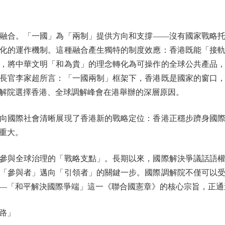
合。「一國」為「兩制」提供方向和支撐——沒有國家戰略托
化的運作機制。這種融合產生獨特的制度效應：香港既能「接
，將中華文明「和為貴」的理念轉化為可操作的全球公共產品
長官李家超所言：「一國兩制」框架下，香港既是國家的窗口
解院選擇香港、全球調解峰會在港舉辦的深層原因。
國際社會清晰展現了香港新的戰略定位：香港正穩步躋身國際
重大。
與全球治理的「戰略支點」。長期以來，國際解決爭議話語權
「參與者」邁向「引領者」的關鍵一步。國際調解院不僅可以
—「和平解決國際爭端」這一《聯合國憲章》的核心宗旨，正通
路」