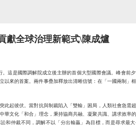
貢獻全球治理新範式\陳成爐
。這是國際調解院成立後主辦的首個大型國際會議。峰會前夕
立以來的首案。兩件事疊加釋放出清晰信號：在「一國兩制」
此起彼伏。當對抗與制裁陷入「雙輸」困局，人類社會急需超
中華文化「和合」理念，秉持協商共融、凝聚共識、講求效率
訴訟和仲裁不同，調解不以「分出輸贏」為目標，而是尋求最大