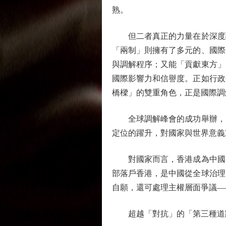
熟。
但二者真正的力量在於深度融
「兩制」則擁有了多元的、國際
與調解程序；又能「貢獻東方」
國際影響力和信譽度。正如行政
橋樑」的雙重角色，正是國際調
全球調解峰會的成功舉辦，向
定位的躍升，對國家與世界意義
對國家而言，香港成為中國參
部落戶香港，是中國從全球治理
自願，還可處理主權層面爭議—
超越「對抗」的「第三種道