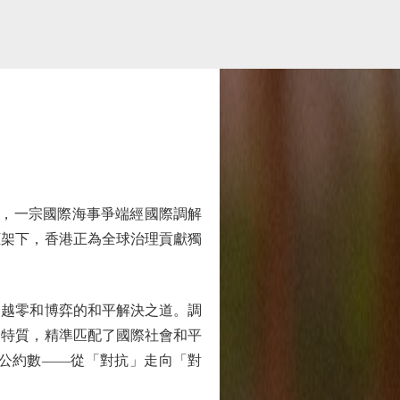
，一宗國際海事爭端經國際調解
框架下，香港正為全球治理貢獻獨
越零和博弈的和平解決之道。調
的特質，精準匹配了國際社會和平
公約數——從「對抗」走向「對