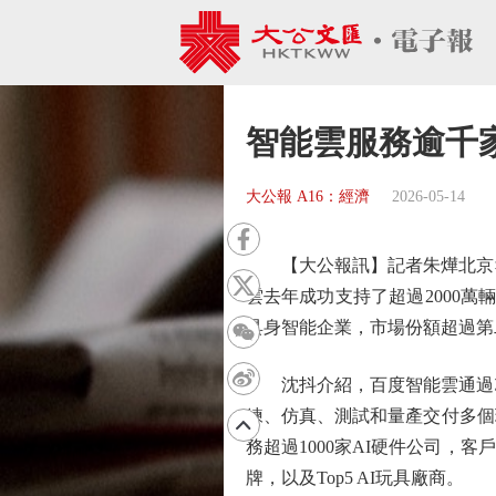
智能雲服務逾千家
大公報 A16：經濟
2026-05-14
【大公報訊】記者朱燁北京報
雲去年成功支持了超過2000萬
具身智能企業，市場份額超過第
沈抖介紹，百度智能雲通過芯
練、仿真、測試和量產交付多個
務超過1000家AI硬件公司，
牌，以及Top5 AI玩具廠商。