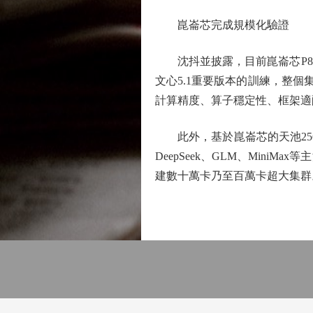
崑崙芯完成規模化驗證
沈抖並披露，目前崑崙芯P80
文心5.1重要版本的訓練，整個
計算精度、算子穩定性、框架適
此外，基於崑崙芯的天池256
DeepSeek、GLM、Mini
建數十萬卡乃至百萬卡超大集群