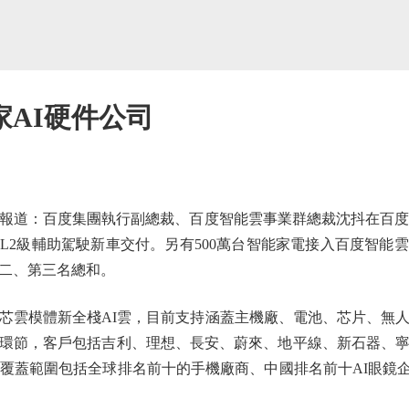
AI硬件公司
道：百度集團執行副總裁、百度智能雲事業群總裁沈抖在百度A
輛L2級輔助駕駛新車交付。另有500萬台智能家電接入百度智能
二、第三名總和。
雲模體新全棧AI雲，目前支持涵蓋主機廠、電池、芯片、無人
環節，客戶包括吉利、理想、長安、蔚來、地平線、新石器、
客戶覆蓋範圍包括全球排名前十的手機廠商、中國排名前十AI眼鏡企業