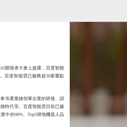
I開發者大會上披露，百度智能
雲。百度智能雲已服務超30家重點
車等產業鏈領軍企業的研發、訓
寧德時代等。百度智能雲目前已服
中的90%、Top5掃地機器人品