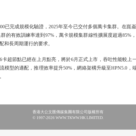
0已完成規模化驗證，2025年至今已交付多個萬卡集群。在崑
集群的有效訓練率達到97%，萬卡規模集群線性擴展度超過85
配和長周期運行的要求。
卡超節點已經在上月點亮，將於6月正式上市，吞吐性能較上一
Max等主流模型的適配，推理效率提升50%，網絡架構升級至HPN5.
。
香港大公文匯傳媒集團有限公司版權所有
© 1997-2026 WWW.TKWW.HK LIMITED.