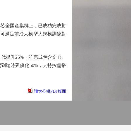
崙芯全國產集群上，已成功完成對
%，可滿足前沿大模型大規模訓練對
代提升25%，並完成包含文心、
0，端到端時延優化50%，支持按需搭
讀大公報PDF版面